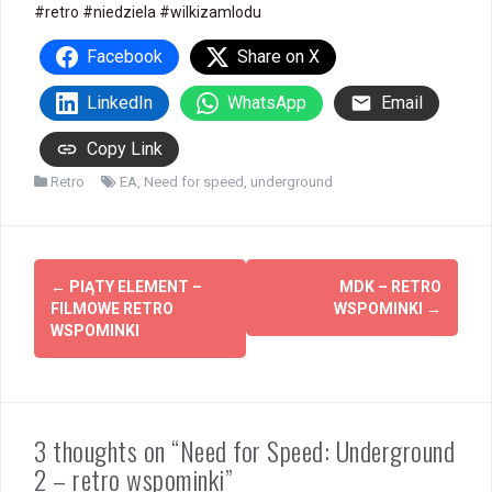
#retro #niedziela #wilkizamlodu
Facebook
Share on X
LinkedIn
WhatsApp
Email
Copy Link
Retro
EA
,
Need for speed
,
underground
Zobacz
←
PIĄTY ELEMENT –
MDK – RETRO
wpisy
FILMOWE RETRO
WSPOMINKI
→
WSPOMINKI
3 thoughts on “Need for Speed: Underground
2 – retro wspominki”