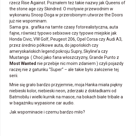
rzecz Rise Against. Poznałem też takie nazwy jak Queens of
the stone age czy Skindred. O motywie przewodnim w
wykonaniu Snoop Doga w przerobionym utworze the Doors
już nie wspominam.
Sama gra.. grafika na tamte czasy fotorealistyczna, auta
fajne, również typowo sebixowe czy typowe miejskie jak
Honda Civic, VW Golf, Peugeot 206, Opel Corsa czy Audi A3,
przez średnio półkowe auta, do japońskich czy
ameryskańskich legend pokroju Supry, Skyline’a czy
Mustanga ( Choć jako fana włoszczyzny, Grande Punto z
Most Wanted
nie przebije nic moim zdaniem ) czyli pojazdy
raczej nie z gatunku “Super” – ale takie było założenie tej
serii.
Mnie się grało bardzo przyjemnie, moja Hanka miała piękny
niebieski kolor, niebieski neon, zderzaki z dokładkami od
Batmobilu i wielki kurnik na masce, na bokach białe tribale a
w bagażniku wypasione car audio.
Jak wspominacie i czemu bardzo miło?