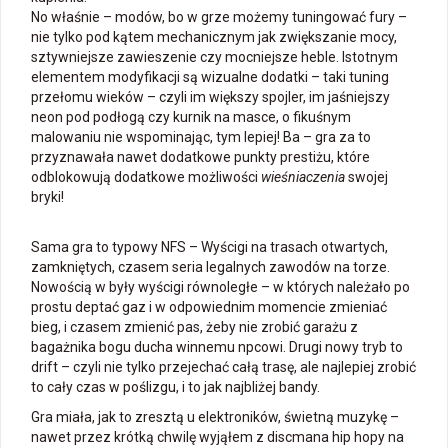
No właśnie – modów, bo w grze możemy tuningować fury –
nie tylko pod kątem mechanicznym jak zwiększanie mocy,
sztywniejsze zawieszenie czy mocniejsze heble. Istotnym
elementem modyfikacji są wizualne dodatki – taki tuning
przełomu wieków – czyli im większy spojler, im jaśniejszy
neon pod podłogą czy kurnik na masce, o fikuśnym
malowaniu nie wspominając, tym lepiej! Ba – gra za to
przyznawała nawet dodatkowe punkty prestiżu, które
odblokowują dodatkowe możliwości
wieśniaczenia
swojej
bryki!
Sama gra to typowy NFS – Wyścigi na trasach otwartych,
zamkniętych, czasem seria legalnych zawodów na torze.
Nowością w były wyścigi równoległe – w których należało po
prostu deptać gaz i w odpowiednim momencie zmieniać
bieg, i czasem zmienić pas, żeby nie zrobić garażu z
bagażnika bogu ducha winnemu npcowi. Drugi nowy tryb to
drift – czyli nie tylko przejechać całą trasę, ale najlepiej zrobić
to cały czas w poślizgu, i to jak najbliżej bandy.
Gra miała, jak to zresztą u elektroników, świetną muzykę –
nawet przez krótką chwilę wyjąłem z discmana hip hopy na