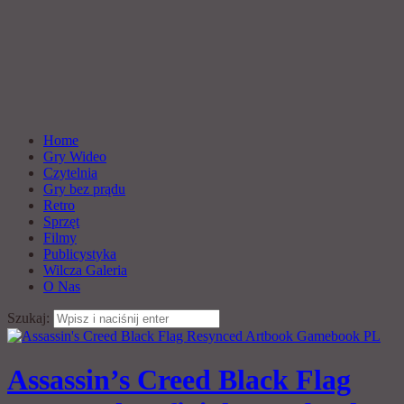
Home
Gry Wideo
Czytelnia
Gry bez prądu
Retro
Sprzęt
Filmy
Publicystyka
Wilcza Galeria
O Nas
Szukaj:
Assassin’s Creed Black Flag