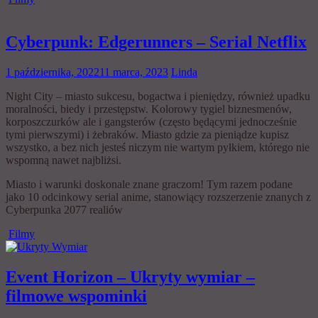
Cyberpunk: Edgerunners – Serial Netflix
1 października, 2022
11 marca, 2023
Linda
Night City – miasto sukcesu, bogactwa i pieniędzy, również upadku
moralności, biedy i przestępstw. Kolorowy tygiel biznesmenów,
korposzczurków ale i gangsterów (często będącymi jednocześnie
tymi pierwszymi) i żebraków. Miasto gdzie za pieniądze kupisz
wszystko, a bez nich jesteś niczym nie wartym pyłkiem, którego nie
wspomną nawet najbliżsi.
Miasto i warunki doskonale znane graczom! Tym razem podane
jako 10 odcinkowy serial anime, stanowiący rozszerzenie znanych z
Cyberpunka 2077 realiów
Filmy
Event Horizon – Ukryty wymiar –
filmowe wspominki