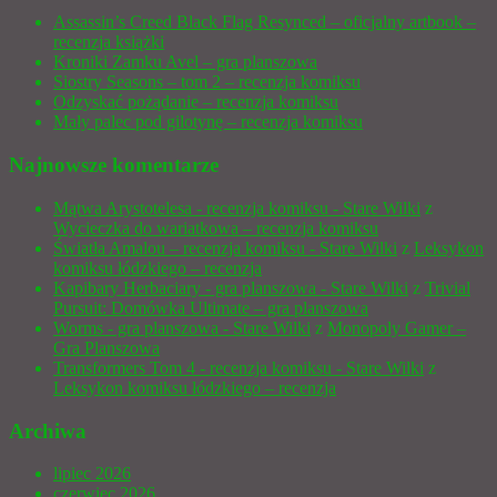
Assassin’s Creed Black Flag Resynced – oficjalny artbook –
recenzja książki
Kroniki Zamku Avel – gra planszowa
Siostry Seasons – tom 2 – recenzja komiksu
Odzyskać pożądanie – recenzja komiksu
Mały palec pod gilotynę – recenzja komiksu
Najnowsze komentarze
Mątwa Arystotelesa - recenzja komiksu - Stare Wilki
z
Wycieczka do wariatkowa – recenzja komiksu
Światła Amalou – recenzja komiksu - Stare Wilki
z
Leksykon
komiksu łódzkiego – recenzja
Kapibary Herbaciary - gra planszowa - Stare Wilki
z
Trivial
Pursuit: Domówka Ultimate – gra planszowa
Worms - gra planszowa - Stare Wilki
z
Monopoly Gamer –
Gra Planszowa
Transformers Tom 4 - recenzja komiksu - Stare Wilki
z
Leksykon komiksu łódzkiego – recenzja
Archiwa
lipiec 2026
czerwiec 2026