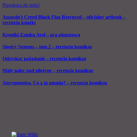
Przeskocz do treści
Assassin’s Creed Black Flag Resynced – oficjalny artbook –
recenzja książki
Kroniki Zamku Avel – gra planszowa
Siostry Seasons – tom 2 – recenzja komiksu
Odzyskać pożądanie – recenzja komiksu
Mały palec pod gilotynę – recenzja komiksu
Ancymonstra. Co z tą mumią? – recenzja komiksu