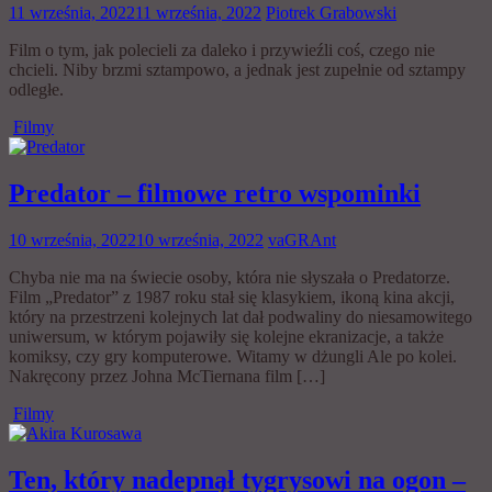
11 września, 2022
11 września, 2022
Piotrek Grabowski
Film o tym, jak polecieli za daleko i przywieźli coś, czego nie
chcieli. Niby brzmi sztampowo, a jednak jest zupełnie od sztampy
odległe.
Filmy
Predator – filmowe retro wspominki
10 września, 2022
10 września, 2022
vaGRAnt
Chyba nie ma na świecie osoby, która nie słyszała o Predatorze.
Film „Predator” z 1987 roku stał się klasykiem, ikoną kina akcji,
który na przestrzeni kolejnych lat dał podwaliny do niesamowitego
uniwersum, w którym pojawiły się kolejne ekranizacje, a także
komiksy, czy gry komputerowe. Witamy w dżungli Ale po kolei.
Nakręcony przez Johna McTiernana film […]
Filmy
Ten, który nadepnął tygrysowi na ogon –