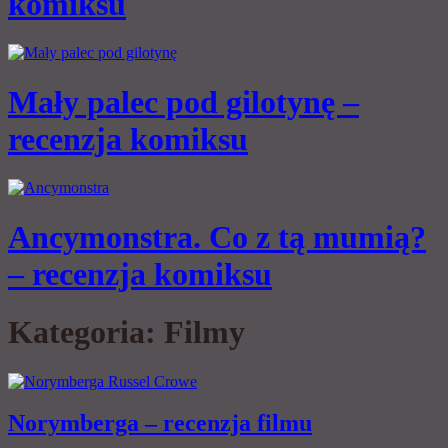
komiksu
Mały palec pod gilotynę –
recenzja komiksu
Ancymonstra. Co z tą mumią?
– recenzja komiksu
Kategoria:
Filmy
Norymberga – recenzja filmu