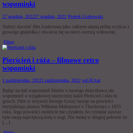
wspominki
27 grudnia, 2022
27 grudnia, 2022
Piotrek Grabowski
Należy docenić film Andersona jako całkiem udaną próbę wyjścia z
growego grajdołka i otwarcia się na nieco szerszą widownię.
Filmy
Pierścień i róża – filmowe retro
wspominki
1 października, 2022
1 października, 2022
vaGRAnt
Będąc na fali wspomnień filmów z naszego dzieciństwa nie
wspomnieć o wyjątkowej muzycznej baśni Pierścień i róża to
grzech. Film w reżyserii Jerzego Gruzy bazuje na powieści
brytyjskiego pisarza Williama Makepeace’a Thackeraya z 1855
roku. Jego powieści osobiście nie czytałem, bo czytanie zawsze
było moją największą kulą u nogi. Nie mniej w drugiej połowie lat
[…]
Filmy