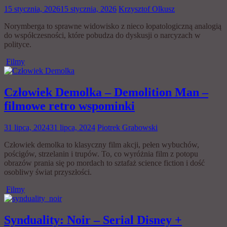
15 stycznia, 2026
15 stycznia, 2026
Krzysztof Olkusz
Norymberga to sprawne widowisko z nieco łopatologiczną analogią
do współczesności, które pobudza do dyskusji o narcyzach w
polityce.
Filmy
Człowiek Demolka – Demolition Man –
filmowe retro wspominki
31 lipca, 2024
31 lipca, 2024
Piotrek Grabowski
Człowiek demolka to klasyczny film akcji, pełen wybuchów,
pościgów, strzelanin i trupów. To, co wyróżnia film z potopu
obrazów prania się po mordach to sztafaż science fiction i dość
osobliwy świat przyszłości.
Filmy
Synduality: Noir – Serial Disney +