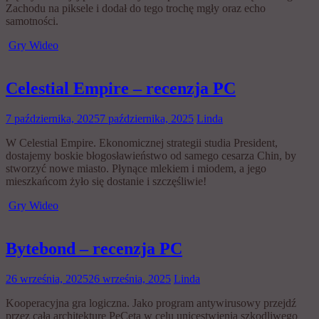
Zachodu na piksele i dodał do tego trochę mgły oraz echo
samotności.
Gry Wideo
Celestial Empire – recenzja PC
7 października, 2025
7 października, 2025
Linda
W Celestial Empire. Ekonomicznej strategii studia President,
dostajemy boskie błogosławieństwo od samego cesarza Chin, by
stworzyć nowe miasto. Płynące mlekiem i miodem, a jego
mieszkańcom żyło się dostanie i szczęśliwie!
Gry Wideo
Bytebond – recenzja PC
26 września, 2025
26 września, 2025
Linda
Kooperacyjna gra logiczna. Jako program antywirusowy przejdź
przez całą architekturę PeCeta w celu unicestwienia szkodliwego