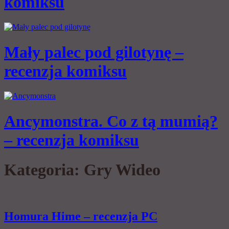
komiksu
Mały palec pod gilotynę –
recenzja komiksu
Ancymonstra. Co z tą mumią?
– recenzja komiksu
Kategoria:
Gry Wideo
Homura Hime – recenzja PC