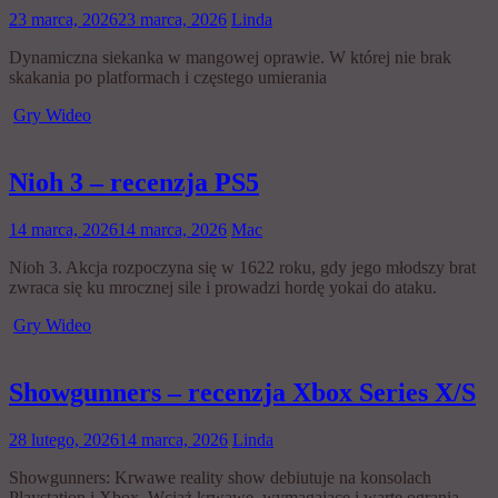
23 marca, 2026
23 marca, 2026
Linda
Dynamiczna siekanka w mangowej oprawie. W której nie brak
skakania po platformach i częstego umierania
Gry Wideo
Nioh 3 – recenzja PS5
14 marca, 2026
14 marca, 2026
Mac
Nioh 3. Akcja rozpoczyna się w 1622 roku, gdy jego młodszy brat
zwraca się ku mrocznej sile i prowadzi hordę yokai do ataku.
Gry Wideo
Showgunners – recenzja Xbox Series X/S
28 lutego, 2026
14 marca, 2026
Linda
Showgunners: Krwawe reality show debiutuje na konsolach
Playstation i Xbox. Wciąż krwawe, wymagające i warte ogrania