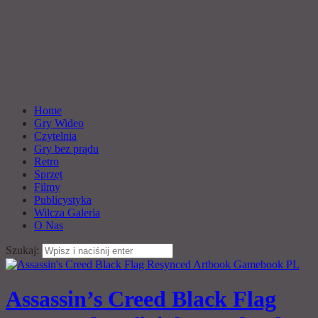
Home
Gry Wideo
Czytelnia
Gry bez prądu
Retro
Sprzęt
Filmy
Publicystyka
Wilcza Galeria
O Nas
Szukaj:
Assassin’s Creed Black Flag