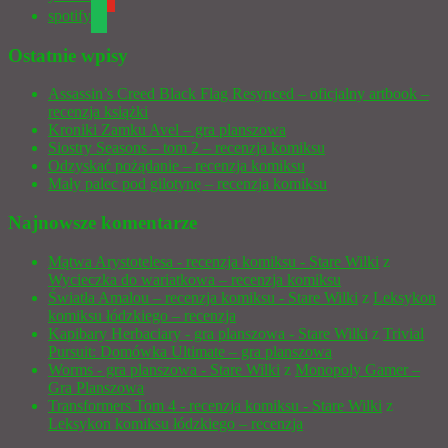
spotify
Ostatnie wpisy
Assassin’s Creed Black Flag Resynced – oficjalny artbook –
recenzja książki
Kroniki Zamku Avel – gra planszowa
Siostry Seasons – tom 2 – recenzja komiksu
Odzyskać pożądanie – recenzja komiksu
Mały palec pod gilotynę – recenzja komiksu
Najnowsze komentarze
Mątwa Arystotelesa - recenzja komiksu - Stare Wilki
z
Wycieczka do wariatkowa – recenzja komiksu
Światła Amalou – recenzja komiksu - Stare Wilki
z
Leksykon
komiksu łódzkiego – recenzja
Kapibary Herbaciary - gra planszowa - Stare Wilki
z
Trivial
Pursuit: Domówka Ultimate – gra planszowa
Worms - gra planszowa - Stare Wilki
z
Monopoly Gamer –
Gra Planszowa
Transformers Tom 4 - recenzja komiksu - Stare Wilki
z
Leksykon komiksu łódzkiego – recenzja