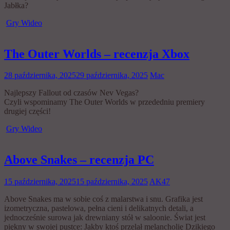
Jabłka?
Gry Wideo
The Outer Worlds – recenzja Xbox
28 października, 2025
29 października, 2025
Mac
Najlepszy Fallout od czasów Nev Vegas?
Czyli wspominamy The Outer Worlds w przededniu premiery
drugiej części!
Gry Wideo
Above Snakes – recenzja PC
15 października, 2025
15 października, 2025
AK47
Above Snakes ma w sobie coś z malarstwa i snu. Grafika jest
izometryczna, pastelowa, pełna cieni i delikatnych detali, a
jednocześnie surowa jak drewniany stół w saloonie. Świat jest
piękny w swojej pustce: Jakby ktoś przelał melancholię Dzikiego