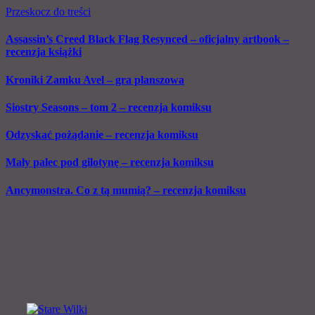
Przeskocz do treści
Assassin’s Creed Black Flag Resynced – oficjalny artbook –
recenzja książki
Kroniki Zamku Avel – gra planszowa
Siostry Seasons – tom 2 – recenzja komiksu
Odzyskać pożądanie – recenzja komiksu
Mały palec pod gilotynę – recenzja komiksu
Ancymonstra. Co z tą mumią? – recenzja komiksu