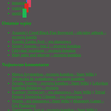
instagram
youtube
spotify
Ostatnie wpisy
Assassin’s Creed Black Flag Resynced – oficjalny artbook –
recenzja książki
Kroniki Zamku Avel – gra planszowa
Siostry Seasons – tom 2 – recenzja komiksu
Odzyskać pożądanie – recenzja komiksu
Mały palec pod gilotynę – recenzja komiksu
Najnowsze komentarze
Mątwa Arystotelesa - recenzja komiksu - Stare Wilki
z
Wycieczka do wariatkowa – recenzja komiksu
Światła Amalou – recenzja komiksu - Stare Wilki
z
Leksykon
komiksu łódzkiego – recenzja
Kapibary Herbaciary - gra planszowa - Stare Wilki
z
Trivial
Pursuit: Domówka Ultimate – gra planszowa
Worms - gra planszowa - Stare Wilki
z
Monopoly Gamer –
Gra Planszowa
Transformers Tom 4 - recenzja komiksu - Stare Wilki
z