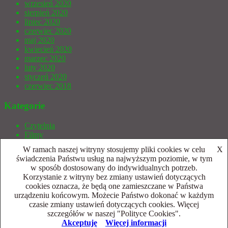
wrzesień 2020
sierpień 2020
lipiec 2020
czerwiec 2020
maj 2020
kwiecień 2020
marzec 2020
luty 2020
styczeń 2020
czerwiec 2018
Kategorie
Czytelnia
Filmy
Gry bez prądu
W ramach naszej witryny stosujemy pliki cookies w celu
X
Gry Wideo
świadczenia Państwu usług na najwyższym poziomie, w tym
Indycza Armata
w sposób dostosowany do indywidualnych potrzeb.
Inne
Korzystanie z witryny bez zmiany ustawień dotyczących
Publicystyka
cookies oznacza, że będą one zamieszczane w Państwa
Retro
urządzeniu końcowym. Możecie Państwo dokonać w każdym
Sprzęt
czasie zmiany ustawień dotyczących cookies. Więcej
szczegółów w naszej "Polityce Cookies".
Dumnie wspierane przez WordPressa
|
Szablon:
FlyMag
by
Akceptuję
Więcej informacji
Themeisle.