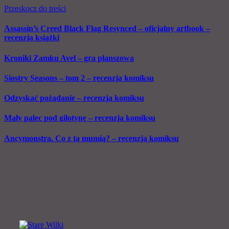
Przeskocz do treści
Assassin’s Creed Black Flag Resynced – oficjalny artbook –
recenzja książki
Kroniki Zamku Avel – gra planszowa
Siostry Seasons – tom 2 – recenzja komiksu
Odzyskać pożądanie – recenzja komiksu
Mały palec pod gilotynę – recenzja komiksu
Ancymonstra. Co z tą mumią? – recenzja komiksu