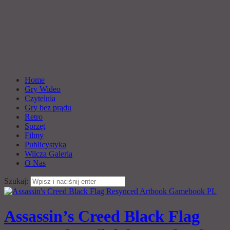
Home
Gry Wideo
Czytelnia
Gry bez prądu
Retro
Sprzęt
Filmy
Publicystyka
Wilcza Galeria
O Nas
Szukaj:
Assassin’s Creed Black Flag