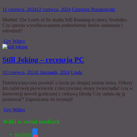
11 czerwca, 2024
12 czerwca, 2024
Grzegorz Ruszkowski
Morbid: The Lords of Ire studia Still Running to nowy Soulslike.
Czy sprosta wyrafinowanemu podniebieniu fanów umierania i
odrodzeń?
Gry Wideo
Still Joking – recenzja PC
10 czerwca, 2024
1 listopada, 2024
Linda
Detektywistyczna powieść o życiu po drugiej stronie lustra. Odkryj
kto zabił twój pierwowzór z rzeczywistej strony zwierciadła! Gra w
konwencji noweli graficznej z ciekawą fabułą: Czy opłata się ją
poznawać? Zapraszamy do recenzji!
Gry Wideo
Wilki w social mediach
facebook