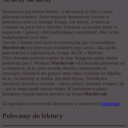
Rysunkowo jest bardzo dobrze – i nie mówię tu tylko o żonie
głównego bohatera. Autor pokazuje demoniczny wymiar w
podobnym stylu co Stranger Things. Ale stwory, zwłaszcza
widziane na jawie lub w psychice bohatera, są ukazane jakby w
negatywie. Ciekawy efekt podkreślający nierealność, albo raczej
nadnaturalność tych istot.
Vicente Cifuentes jest zarówno scenarzystą, jak i rysownikiem.
Murdervale
jest pierwszym komiksem tego autora. Jako grafik
pracował już u największych, rysując dla DC i Marvela.
Zdecydowanie polecam zajrzeć na jego Instagram, gdzie można
podziwiać prace. Wydanie
Murdervale
od Elemental prezentuje się
wyśmienicie, m.in. przez twardą okładkę z ilustracjami od
wewnątrz. Osobiście nie porywa mnie obraz wybrany na okładkę,
bo to, co widzimy w środku, jest dużo lepsze. Dodatkowa
zawartość na końcu wydania – szkice postaci, projekty wstępne, itp.
– jest w mojej opinii zawsze ekstra. W rodzimym wydaniu
dostajemy rysunki innych artystów ze świata
Murdervale
.
Za egzemplarz recenzencki dziękujemy wydawnictwu
Elemental
.
Polecamy do lektury