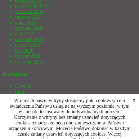
listopad 2020
październik 2020
wrzesień 2020
sierpień 2020
lipiec 2020
czerwiec 2020
maj 2020
kwiecień 2020
marzec 2020
luty 2020
styczeń 2020
czerwiec 2018
Kategorie
Czytelnia
Filmy
Gry bez prądu
W ramach naszej witryny stosujemy pliki cookies w celu
X
Gry Wideo
świadczenia Państwu usług na najwyższym poziomie, w tym
Indycza Armata
w sposób dostosowany do indywidualnych potrzeb.
Inne
Korzystanie z witryny bez zmiany ustawień dotyczących
Publicystyka
cookies oznacza, że będą one zamieszczane w Państwa
Retro
urządzeniu końcowym. Możecie Państwo dokonać w każdym
Sprzęt
czasie zmiany ustawień dotyczących cookies. Więcej