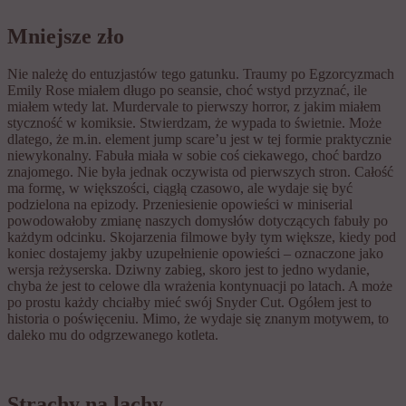
Mniejsze zło
Nie należę do entuzjastów tego gatunku. Traumy po Egzorcyzmach
Emily Rose miałem długo po seansie, choć wstyd przyznać, ile
miałem wtedy lat. Murdervale to pierwszy horror, z jakim miałem
styczność w komiksie. Stwierdzam, że wypada to świetnie. Może
dlatego, że m.in. element jump scare’u jest w tej formie praktycznie
niewykonalny. Fabuła miała w sobie coś ciekawego, choć bardzo
znajomego. Nie była jednak oczywista od pierwszych stron. Całość
ma formę, w większości, ciągłą czasowo, ale wydaje się być
podzielona na epizody. Przeniesienie opowieści w miniserial
powodowałoby zmianę naszych domysłów dotyczących fabuły po
każdym odcinku. Skojarzenia filmowe były tym większe, kiedy pod
koniec dostajemy jakby uzupełnienie opowieści – oznaczone jako
wersja reżyserska. Dziwny zabieg, skoro jest to jedno wydanie,
chyba że jest to celowe dla wrażenia kontynuacji po latach. A może
po prostu każdy chciałby mieć swój Snyder Cut. Ogółem jest to
historia o poświęceniu. Mimo, że wydaje się znanym motywem, to
daleko mu do odgrzewanego kotleta.
Strachy na lachy