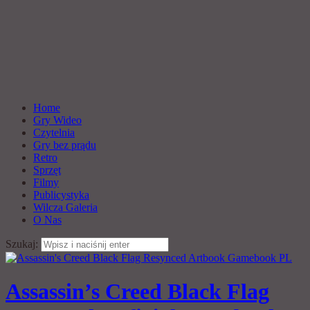
Home
Gry Wideo
Czytelnia
Gry bez prądu
Retro
Sprzęt
Filmy
Publicystyka
Wilcza Galeria
O Nas
Szukaj:
Assassin’s Creed Black Flag