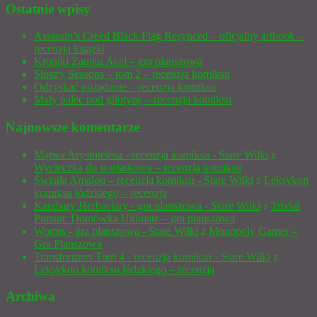
Ostatnie wpisy
Assassin’s Creed Black Flag Resynced – oficjalny artbook –
recenzja książki
Kroniki Zamku Avel – gra planszowa
Siostry Seasons – tom 2 – recenzja komiksu
Odzyskać pożądanie – recenzja komiksu
Mały palec pod gilotynę – recenzja komiksu
Najnowsze komentarze
Mątwa Arystotelesa - recenzja komiksu - Stare Wilki
z
Wycieczka do wariatkowa – recenzja komiksu
Światła Amalou – recenzja komiksu - Stare Wilki
z
Leksykon
komiksu łódzkiego – recenzja
Kapibary Herbaciary - gra planszowa - Stare Wilki
z
Trivial
Pursuit: Domówka Ultimate – gra planszowa
Worms - gra planszowa - Stare Wilki
z
Monopoly Gamer –
Gra Planszowa
Transformers Tom 4 - recenzja komiksu - Stare Wilki
z
Leksykon komiksu łódzkiego – recenzja
Archiwa