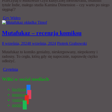
Przeczytaj o MindSeize czyli klasycznej metroidvanii, ostatnim
tytule Indie, małego studia Kamina Dimension – czy warto po niego
sięgnąć?
Gry Wideo
Mutafukaz – recenzja komiksu
8 września, 2024
8 września, 2024
Piotrek Grabowski
Mutafukaz to komiks genialny, nieskrępowany, niepokorny i
radosny. To cegła, którą gdy się napocznie, naprawdę ciężko
odłożyć.
Czytelnia
Wilki w social mediach
facebook
instagram
youtube
spotify