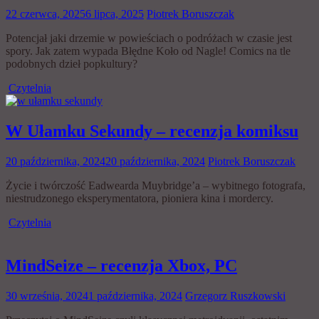
22 czerwca, 2025
6 lipca, 2025
Piotrek Boruszczak
Potencjał jaki drzemie w powieściach o podróżach w czasie jest
spory. Jak zatem wypada Błędne Koło od Nagle! Comics na tle
podobnych dzieł popkultury?
Czytelnia
W Ułamku Sekundy – recenzja komiksu
20 października, 2024
20 października, 2024
Piotrek Boruszczak
Życie i twórczość Eadwearda Muybridge’a – wybitnego fotografa,
niestrudzonego eksperymentatora, pioniera kina i mordercy.
Czytelnia
MindSeize – recenzja Xbox, PC
30 września, 2024
1 października, 2024
Grzegorz Ruszkowski