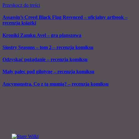
Przeskocz do treści
Assassin’s Creed Black Flag Resynced – oficjalny artbook –
recenzja książki
Kroniki Zamku Avel – gra planszowa
Siostry Seasons – tom 2 – recenzja komiksu
Odzyskać pożądanie – recenzja komiksu
Mały palec pod gilotynę – recenzja komiksu
Ancymonstra. Co z tą mumią? – recenzja komiksu