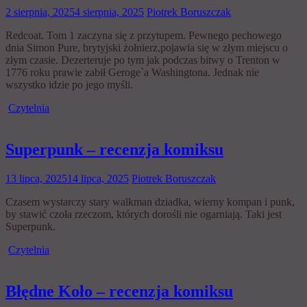
2 sierpnia, 2025
4 sierpnia, 2025
Piotrek Boruszczak
Redcoat. Tom 1 zaczyna się z przytupem. Pewnego pechowego
dnia Simon Pure, brytyjski żołnierz,pojawia się w złym miejscu o
złym czasie. Dezerteruje po tym jak podczas bitwy o Trenton w
1776 roku prawie zabił Geroge`a Washingtona. Jednak nie
wszystko idzie po jego myśli.
Czytelnia
Superpunk – recenzja komiksu
13 lipca, 2025
14 lipca, 2025
Piotrek Boruszczak
Czasem wystarczy stary walkman dziadka, wierny kompan i punk,
by stawić czoła rzeczom, których dorośli nie ogarniają. Taki jest
Superpunk.
Czytelnia
Błędne Koło – recenzja komiksu