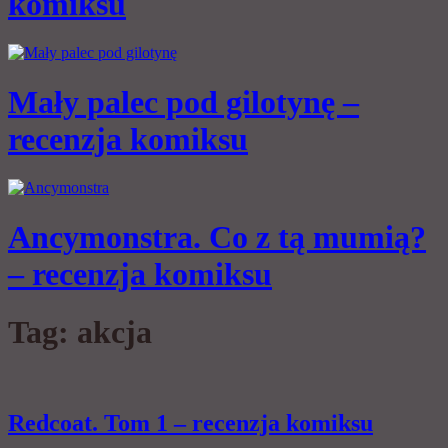
komiksu
Mały palec pod gilotynę –
recenzja komiksu
Ancymonstra. Co z tą mumią?
– recenzja komiksu
Tag:
akcja
Redcoat. Tom 1 – recenzja komiksu