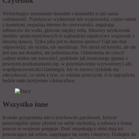
Czytelnik
Wybuchające nieustannie skandale i skandaliki to już nasza
codzienność. Pojedyncze wydarzenie lub wypowiedzi, często odarte
z kontekstu, rozpalają internet do czerwoności, angażując
odbiorców do walki, głównie między sobą. Masowy użytkownik
mediów społecznościowych to najbardziej zapalczywy wojownik o
słuszną sprawę. Tylko jaka jest ta słuszna sprawa? Gipi nie daje
odpowiedzi, nie ocenia, nie moralizuje. Nie stroni od krytyki, ale nie
jest ona ani dosadna, ani jednoznaczna. Odniesienia do
cancel
culture
trudno nie zauważyć, podobnie jak ironicznego igrania z
pewnymi przekonaniami (np. w przedstawieniu wyzwolonej Lalli,
współpracowniczki Gianniego). Ale to znowu czytelnik ma
zdecydować, co zrobi z tym, co właśnie przeczytał. A to najczęściej
będzie mało przyjemne i dokuczliwe.
Wszystko inne
Komiks przypomina nieco lynchowski patchwork, którym
poszczególne plany płynnie na siebie nachodzą, a zabawa z formą
jeszcze to wrażenie potęguje. Dość niepokojący efekt dają też
powracające jak refren, zapętlające się sceny i motywy. Dodajmy do