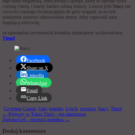
tego mało elegancką, ostrą kreskę Gipiego, który tu operuje tylko
czernią i bielą, i mamy bardzo udaną lekturę. I nawet jeśli
Stacy
nie
wywróci naszego światopoglądu do góry nogami, to na tyle
umiejętnie poruszy odpowiednie struny, żeby zapewnić nam
frapującą rozrywkę.
za egzemplarz recenzencki komiksu dziękujemy wydawnictwu
Timof
Facebook
Share on X
LinkedIn
WhatsApp
Email
Copy Link
Czytelnia
Gianni
,
Gipi
,
komiks
,
Lynch
,
recenzja
,
Stacy
,
Timof
Zobacz
←
Potwory w Tokio: Duel – gra planszowa
Zielona Gęś – recenzja komiksu
→
wpisy
Dodaj komentarz