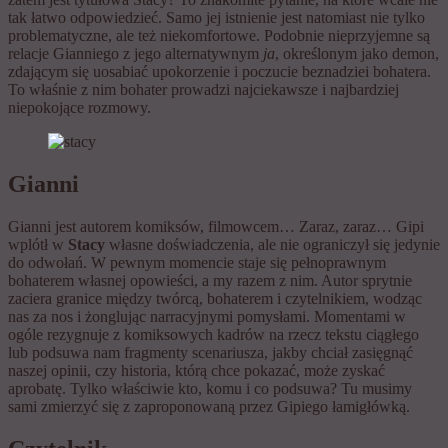
tak łatwo odpowiedzieć. Samo jej istnienie jest natomiast nie tylko
problematyczne, ale też niekomfortowe. Podobnie nieprzyjemne są
relacje Gianniego z jego alternatywnym
ja
, określonym jako demon,
zdającym się uosabiać upokorzenie i poczucie beznadziei bohatera.
To właśnie z nim bohater prowadzi najciekawsze i najbardziej
niepokojące rozmowy.
Gianni
Gianni jest autorem komiksów, filmowcem… Zaraz, zaraz… Gipi
wplótł w
Stacy
własne doświadczenia, ale nie ograniczył się jedynie
do odwołań. W pewnym momencie staje się pełnoprawnym
bohaterem własnej opowieści, a my razem z nim. Autor sprytnie
zaciera granice między twórcą, bohaterem i czytelnikiem, wodząc
nas za nos i żonglując narracyjnymi pomysłami. Momentami w
ogóle rezygnuje z komiksowych kadrów na rzecz tekstu ciągłego
lub podsuwa nam fragmenty scenariusza, jakby chciał zasięgnąć
naszej opinii, czy historia, którą chce pokazać, może zyskać
aprobatę. Tylko właściwie kto, komu i co podsuwa? Tu musimy
sami zmierzyć się z zaproponowaną przez Gipiego łamigłówką.