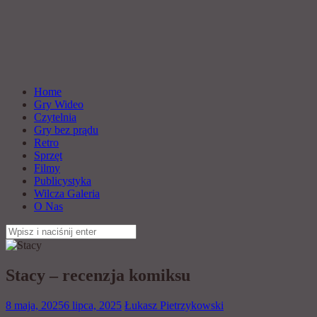
Home
Gry Wideo
Czytelnia
Gry bez prądu
Retro
Sprzęt
Filmy
Publicystyka
Wilcza Galeria
O Nas
Szukaj:
Stacy – recenzja komiksu
8 maja, 2025
6 lipca, 2025
Łukasz Pietrzykowski