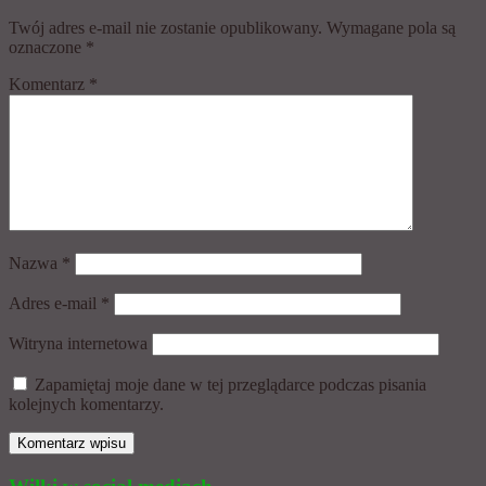
Twój adres e-mail nie zostanie opublikowany.
Wymagane pola są
oznaczone
*
Komentarz
*
Nazwa
*
Adres e-mail
*
Witryna internetowa
Zapamiętaj moje dane w tej przeglądarce podczas pisania
kolejnych komentarzy.