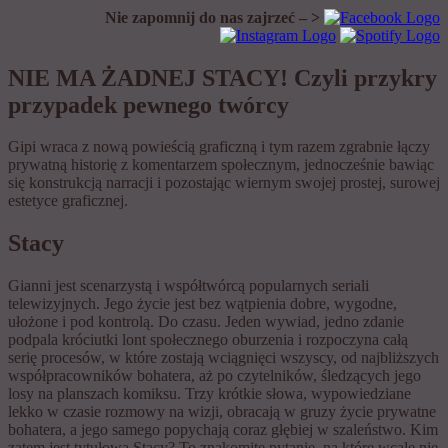
Nie zapomnij do nas zajrzeć – >
NIE MA ŻADNEJ STACY! Czyli przykry
przypadek pewnego twórcy
Gipi wraca z nową powieścią graficzną i tym razem zgrabnie łączy
prywatną historię z komentarzem społecznym, jednocześnie bawiąc
się konstrukcją narracji i pozostając wiernym swojej prostej, surowej
estetyce graficznej.
Stacy
Gianni jest scenarzystą i współtwórcą popularnych seriali
telewizyjnych. Jego życie jest bez wątpienia dobre, wygodne,
ułożone i pod kontrolą. Do czasu. Jeden wywiad, jedno zdanie
podpala króciutki lont społecznego oburzenia i rozpoczyna całą
serię procesów, w które zostają wciągnięci wszyscy, od najbliższych
współpracowników bohatera, aż po czytelników, śledzących jego
losy na planszach komiksu. Trzy krótkie słowa, wypowiedziane
lekko w czasie rozmowy na wizji, obracają w gruzy życie prywatne
bohatera, a jego samego popychają coraz głębiej w szaleństwo. Kim
zatem jest tytułowa Stacy? To znakomite pytanie, na które wcale nie