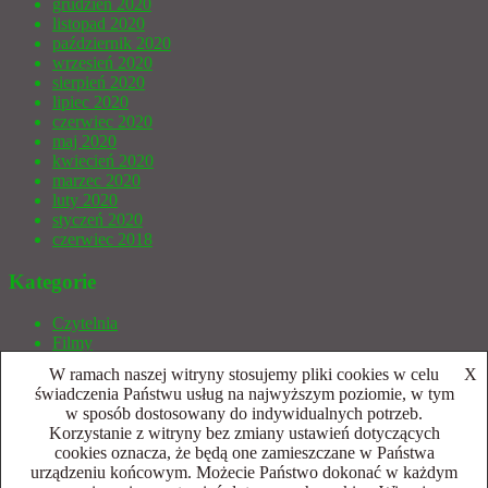
grudzień 2020
listopad 2020
październik 2020
wrzesień 2020
sierpień 2020
lipiec 2020
czerwiec 2020
maj 2020
kwiecień 2020
marzec 2020
luty 2020
styczeń 2020
czerwiec 2018
Kategorie
Czytelnia
Filmy
Gry bez prądu
W ramach naszej witryny stosujemy pliki cookies w celu
X
Gry Wideo
świadczenia Państwu usług na najwyższym poziomie, w tym
Indycza Armata
w sposób dostosowany do indywidualnych potrzeb.
Inne
Korzystanie z witryny bez zmiany ustawień dotyczących
Publicystyka
cookies oznacza, że będą one zamieszczane w Państwa
Retro
urządzeniu końcowym. Możecie Państwo dokonać w każdym
Sprzęt