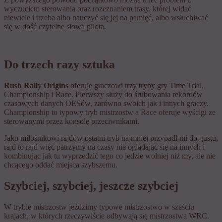
wyczuciem sterowania oraz rozeznaniem trasy, której widać
niewiele i trzeba albo nauczyć się jej na pamięć, albo wsłuchiwać
się w dość czytelne słowa pilota.
Do trzech razy sztuka
Rush Rally Origins
oferuje graczowi trzy tryby gry Time Trial,
Championship i Race. Pierwszy służy do śrubowania rekordów
czasowych danych OESów, zarówno swoich jak i innych graczy.
Championship to typowy tryb mistrzostw a Race oferuje wyścigi ze
sterowanymi przez konsolę przeciwnikami.
Jako miłośnikowi rajdów ostatni tryb najmniej przypadł mi do gustu,
rajd to rajd więc patrzymy na czasy nie oglądając się na innych i
kombinując jak tu wyprzedzić tego co jedzie wolniej niż my, ale nie
chcącego oddać miejsca szybszemu.
Szybciej, szybciej, jeszcze szybciej
W trybie mistrzostw jeździmy typowe mistrzostwo w sześciu
krajach, w których rzeczywiście odbywają się mistrzostwa WRC.