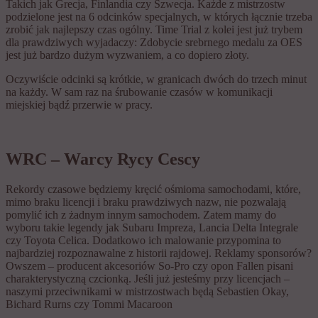
Takich jak Grecja, Finlandia czy Szwecja. Każde z mistrzostw
podzielone jest na 6 odcinków specjalnych, w których łącznie trzeba
zrobić jak najlepszy czas ogólny. Time Trial z kolei jest już trybem
dla prawdziwych wyjadaczy: Zdobycie srebrnego medalu za OES
jest już bardzo dużym wyzwaniem, a co dopiero złoty.
Oczywiście odcinki są krótkie, w granicach dwóch do trzech minut
na każdy. W sam raz na śrubowanie czasów w komunikacji
miejskiej bądź przerwie w pracy.
WRC – Warcy Rycy Cescy
Rekordy czasowe będziemy kręcić ośmioma samochodami, które,
mimo braku licencji i braku prawdziwych nazw, nie pozwalają
pomylić ich z żadnym innym samochodem. Zatem mamy do
wyboru takie legendy jak Subaru Impreza, Lancia Delta Integrale
czy Toyota Celica. Dodatkowo ich malowanie przypomina to
najbardziej rozpoznawalne z historii rajdowej. Reklamy sponsorów?
Owszem – producent akcesoriów So-Pro czy opon Fallen pisani
charakterystyczną czcionką. Jeśli już jesteśmy przy licencjach –
naszymi przeciwnikami w mistrzostwach będą Sebastien Okay,
Bichard Rurns czy Tommi Macaroon