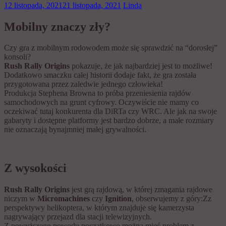
12 listopada, 2021
21 listopada, 2021
Linda
Mobilny znaczy zły?
Czy gra z mobilnym rodowodem może się sprawdzić na “dorosłej”
konsoli?
Rush Rally Origins
pokazuje, że jak najbardziej jest to możliwe!
Dodatkowo smaczku całej historii dodaje fakt, że gra została
przygotowana przez zaledwie jednego człowieka!
Produkcja Stephena Browna to próba przeniesienia rajdów
samochodowych na grunt cyfrowy. Oczywiście nie mamy co
oczekiwać tutaj konkurenta dla DiRTa czy WRC. Ale jak na swoje
gabaryty i dostępne platformy jest bardzo dobrze, a małe rozmiary
nie oznaczają bynajmniej małej grywalności.
Z wysokości
Rush Rally Origins
jest grą rajdową, w której zmagania rajdowe
niczym w
Micromachines
czy
Ignition
, obserwujemy z góry:Zz
perspektywy helikoptera, w którym znajduje się kamerzysta
nagrywający przejazd dla stacji telewizyjnych.
Z powyższego powodu początkowo można mieć problem z