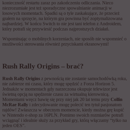
konieczność restartu zaraz po zakończeniu odliczania. Nieco
niezrozumiałe jest też sporadyczne spowalnianie animacji w
losowych momentach. Spadki są o tyle zaskakujące, że przecież
grałem na sprzęcie, na którym gra powinna być zoptymalizowana
najbardziej. W końcu Switch to nie jest tani telefon z Androidem,
który potrafi się przywiesić podczas najprostszych działań.
Wspominając o mobilnych korzeniach, nie sposób nie wspomnieć o
możliwości sterowania również przyciskami ekranowymi!
Rush Rally Origins – brać?
Rush Rally Origins
z pewnością nie zostanie samochodówką roku,
nie zabierze mi czasu, który mogę spędzić z Forza Horizon 5.
Jednakże w momentach gdy narzeczona okupuje telewizor jest
świetną opcją na spędzenie czasu za wirtualną kierownicą.
Momentami wręcz bawię się przy niej jak 20 lat temu przy
Collin
McRae Rally
i zdecydowanie mogę polecić ten tytuł pasjonatom
rajdów! Zwłaszcza w obecnym momencie, kiedy można grę kupić
w Nintendo e-shop za 16PLN. Pomimo swoich rozmiarów potrafi
wciągnąć i idealnie służy za przykład gry, którą włączamy “tylko na
jeden OES”.