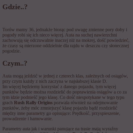
Gdzie..?
Torów mamy 36, jednakże biorąc pod uwagę zmienne pory doby i
pogody robi się ich nieco więcej. Auta na suchej nawierzchni
zachowują się odczuwalnie inaczej niż na mokrej, dość powiedzieć,
że czasy są mierzone oddzielnie dla rajdu w deszczu czy słonecznej
pogodzie.
Czym..?
Auta mogą jeździć w jednej z czterech klas, zależnych od osiągów,
przy czym każdy z nich zaczyna w najsłabszej klasie D.
Im więcej będziemy korzystać z danego pojazdu, tym więcej
punktów będzie można rozdzielić do poprawienia osiągów a co za
tym idzie podnieść jego klasę. Co dość niespotykane w tego typu
grach
Rush Rally Origins
pozwala również na odejmowanie
punktów, żeby móc zmniejszyć klasę pojazdu bądź rozdzielić
między inne parametry go opisujące: Prędkość, przyspieszenie,
prowadzenie i hamowanie.
Parametry auta jak i warunki panujące na trasie mają wyraźny