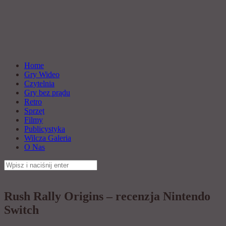
Home
Gry Wideo
Czytelnia
Gry bez prądu
Retro
Sprzęt
Filmy
Publicystyka
Wilcza Galeria
O Nas
Szukaj:
Rush Rally Origins – recenzja Nintendo
Switch