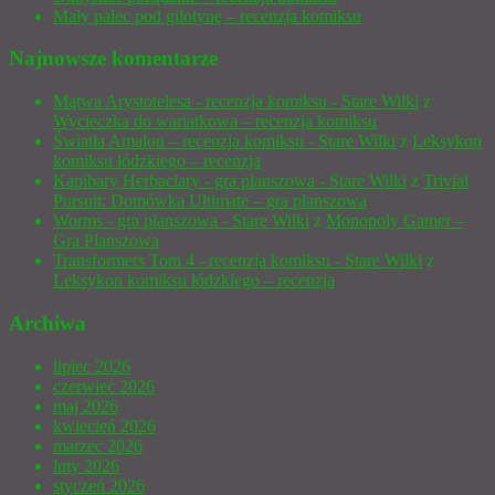
Mały palec pod gilotynę – recenzja komiksu
Najnowsze komentarze
Mątwa Arystotelesa - recenzja komiksu - Stare Wilki
z
Wycieczka do wariatkowa – recenzja komiksu
Światła Amalou – recenzja komiksu - Stare Wilki
z
Leksykon
komiksu łódzkiego – recenzja
Kapibary Herbaciary - gra planszowa - Stare Wilki
z
Trivial
Pursuit: Domówka Ultimate – gra planszowa
Worms - gra planszowa - Stare Wilki
z
Monopoly Gamer –
Gra Planszowa
Transformers Tom 4 - recenzja komiksu - Stare Wilki
z
Leksykon komiksu łódzkiego – recenzja
Archiwa
lipiec 2026
czerwiec 2026
maj 2026
kwiecień 2026
marzec 2026
luty 2026
styczeń 2026