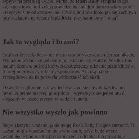
wpływ na przebieg OESu. Mimo, że
Rush Rally Origins
to gra
zręcznościowa, to fizyka prowadzenia auta jest bardzo wiarygodnie
i rzeczywiście odwzorowana. Czuć auto i wiadomo jak się zachowa
gdy zaciągniemy ręczny bądź lekko przyhamujemy “nogą”.
Jak to wygląda i brzmi?
Graficznie jest ładnie – nie ma tu wodotrysków, ale nie rażą piksele.
Wyraźnie widać czy jedziemy po asfalcie czy szutrze. Wzdłuż tras
panują drzewa, pośród których dostrzeżemy gdzieniegdzie kibiców,
fotoreporterów czy reklamy sponsorów. Auta są na tyle
szczegółowe na ile pozwala widoczność ich skali.
Dźwięki to głównie ryk wydechów – co się chwali każde auto
brzmi zupełnie inaczej, głos pilota – wyraźny, oraz jeden utwór
słyszalny w czasie przerw w rajdzie i menu.
Nie wszystko wyszło jak powinno
Największymi wadami, jakie mogę Rush Rally Origins zarzucić. To
częste bugi z wpadaniem auta w teksturę trasy, bądź wręcz
wpadnięcie pod nią tuż po rozpoczęciu odcinka. Co powoduje