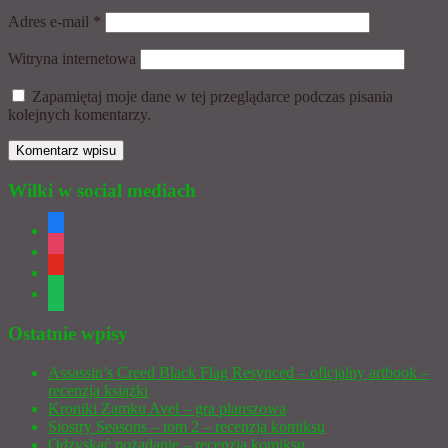
Adres e-mail
*
Witryna internetowa
Zapamiętaj moje dane w tej przeglądarce podczas pisania
kolejnych komentarzy.
Wilki w social mediach
facebook
instagram
youtube
spotify
Ostatnie wpisy
Assassin’s Creed Black Flag Resynced – oficjalny artbook –
recenzja książki
Kroniki Zamku Avel – gra planszowa
Siostry Seasons – tom 2 – recenzja komiksu
Odzyskać pożądanie – recenzja komiksu