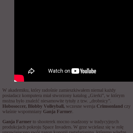
W akademiku, który radośnie zamieszkiwałem niemal każdy
posiadacz komputera miał stworzony katalog „Gierki”, w którym
można było znaleźć niesamowite tytuły z tzw. „drobnicy”.
Hobosoccer, Blobby Volleyball,
wczesne wersja
Crimsonland
czy
właśnie wspomniany
Ganja Farmer
.
Ganja Farmer
to shooterek mocno osadzony w tradycyjnych
produkcjach pokroju Space Invaders. W grze wcielasz się w rolę
uprawiającego swój zagon konopii rastafarianina, któremu władze