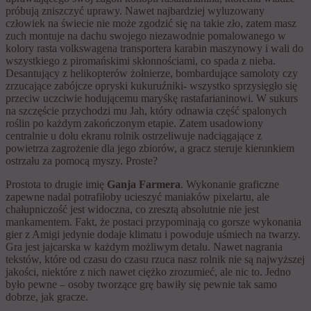
próbują zniszczyć uprawy. Nawet najbardziej wyluzowany
człowiek na świecie nie może zgodzić się na takie zło, zatem masz
zuch montuje na dachu swojego niezawodnie pomalowanego w
kolory rasta volkswagena transportera karabin maszynowy i wali do
wszystkiego z piromańskimi skłonnościami, co spada z nieba.
Desantujący z helikopterów żołnierze, bombardujące samoloty czy
zrzucające zabójcze opryski kukuruźniki- wszystko sprzysięgło się
przeciw uczciwie hodującemu maryśkę rastafarianinowi. W sukurs
na szczęście przychodzi mu Jah, który odnawia część spalonych
roślin po każdym zakończonym etapie. Zatem usadowiony
centralnie u dołu ekranu rolnik ostrzeliwuje nadciągające z
powietrza zagrożenie dla jego zbiorów, a gracz steruje kierunkiem
ostrzału za pomocą myszy. Proste?
Prostota to drugie imię
Ganja Farmera
. Wykonanie graficzne
zapewne nadal potrafiłoby ucieszyć maniaków pixelartu, ale
chałupniczość jest widoczna, co zresztą absolutnie nie jest
mankamentem. Fakt, że postaci przypominają co gorsze wykonania
gier z Amigi jedynie dodaje klimatu i powoduje uśmiech na twarzy.
Gra jest jajcarska w każdym możliwym detalu. Nawet nagrania
tekstów, które od czasu do czasu rzuca nasz rolnik nie są najwyższej
jakości, niektóre z nich nawet ciężko zrozumieć, ale nic to. Jedno
było pewne – osoby tworzące grę bawiły się pewnie tak samo
dobrze, jak gracze.