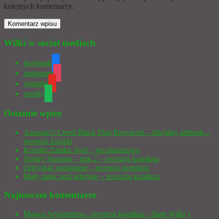
kolejnych komentarzy.
Wilki w social mediach
facebook
instagram
youtube
spotify
Ostatnie wpisy
Assassin’s Creed Black Flag Resynced – oficjalny artbook –
recenzja książki
Kroniki Zamku Avel – gra planszowa
Siostry Seasons – tom 2 – recenzja komiksu
Odzyskać pożądanie – recenzja komiksu
Mały palec pod gilotynę – recenzja komiksu
Najnowsze komentarze
Mątwa Arystotelesa - recenzja komiksu - Stare Wilki
z