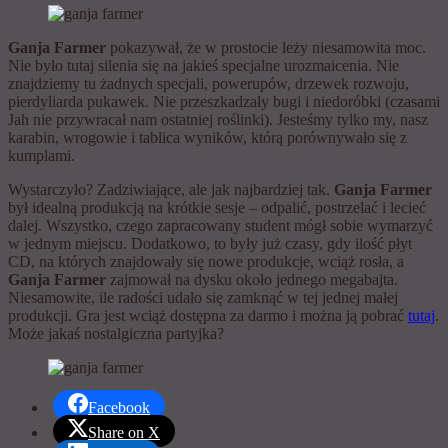
Ganja Farmer
pokazywał, że w prostocie leży niesamowita moc.
Nie było tutaj silenia się na jakieś specjalne urozmaicenia. Nie
znajdziemy tu żadnych specjali, powerupów, drzewek rozwoju,
pierdyliarda pukawek. Nie przeszkadzały bugi i niedoróbki (czasami
Jah nie przywracał nam ostatniej roślinki). Jesteśmy tylko my, nasz
karabin, wrogowie i tablica wyników, którą porównywało się z
kumplami.
Wystarczyło? Zadziwiające, ale jak najbardziej tak.
Ganja Farmer
był idealną produkcją na krótkie sesje – odpalić, postrzelać i lecieć
dalej. Wszystko, czego zapracowany student mógł sobie wymarzyć
w jednym miejscu. Dodatkowo, to były już czasy, gdy ilość płyt
CD, na których znajdowały się nowe produkcje, wciąż rosła, a
Ganja Farmer
zajmował na dysku około jednego megabajta.
Niesamowite, ile radości udało się zamknąć w tej jednej małej
produkcji. Gra jest wciąż dostępna za darmo i można ją pobrać
tutaj
.
Może jakaś nostalgiczna partyjka?
Facebook
Share on X