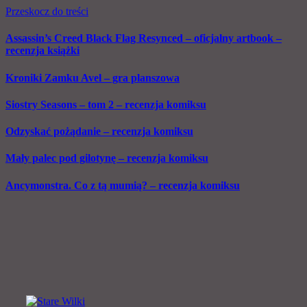
Przeskocz do treści
Assassin’s Creed Black Flag Resynced – oficjalny artbook –
recenzja książki
Kroniki Zamku Avel – gra planszowa
Siostry Seasons – tom 2 – recenzja komiksu
Odzyskać pożądanie – recenzja komiksu
Mały palec pod gilotynę – recenzja komiksu
Ancymonstra. Co z tą mumią? – recenzja komiksu