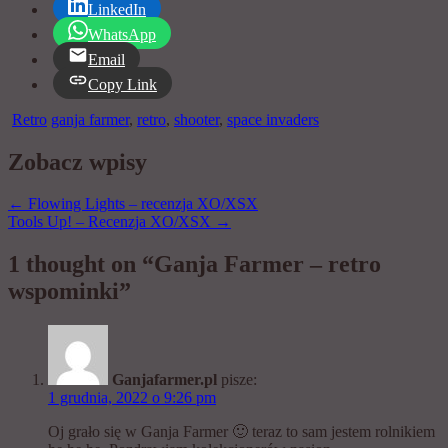
LinkedIn
WhatsApp
Email
Copy Link
Retro
ganja farmer
,
retro
,
shooter
,
space invaders
Zobacz wpisy
←
Flowing Lights – recenzja XO/XSX
Tools Up! – Recenzja XO/XSX
→
1 thought on “Ganja Farmer – retro
wspominki”
Ganjafarmer.pl
pisze:
1 grudnia, 2022 o 9:26 pm
Oj grało się w Ganja Farmer 🙂 teraz to sam jestem rolnikiem