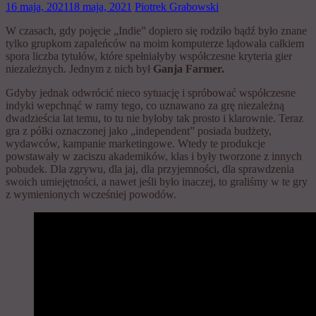
16 maja, 2021
18 maja, 2021
Piotrek Grabowski
W czasach, gdy pojęcie „Indie” dopiero się rodziło bądź było znane
tylko grupkom zapaleńców na moim komputerze lądowała całkiem
spora liczba tytułów, które spełniałyby współczesne kryteria gier
niezależnych. Jednym z nich był
Ganja Farmer.
Gdyby jednak odwrócić nieco sytuację i spróbować współczesne
indyki wepchnąć w ramy tego, co uznawano za grę niezależną
dwadzieścia lat temu, to tu nie byłoby tak prosto i klarownie. Teraz
gra z półki oznaczonej jako „independent” posiada budżety,
wydawców, kampanie marketingowe. Wtedy te produkcje
powstawały w zaciszu akademików, klas i były tworzone z innych
pobudek. Dla zgrywu, dla jaj, dla przyjemności, dla sprawdzenia
swoich umiejętności, a nawet jeśli było inaczej, to graliśmy w te gry
z wymienionych wcześniej powodów.