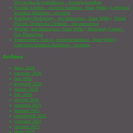
Wycieczka do wariatkowa – recenzja komiksu
Światła Amalou – recenzja komiksu - Stare Wilki
z
Leksykon
komiksu łódzkiego – recenzja
Kapibary Herbaciary - gra planszowa - Stare Wilki
z
Trivial
Pursuit: Domówka Ultimate – gra planszowa
Worms - gra planszowa - Stare Wilki
z
Monopoly Gamer –
Gra Planszowa
Transformers Tom 4 - recenzja komiksu - Stare Wilki
z
Leksykon komiksu łódzkiego – recenzja
Archiwa
lipiec 2026
czerwiec 2026
maj 2026
kwiecień 2026
marzec 2026
luty 2026
styczeń 2026
grudzień 2025
listopad 2025
październik 2025
wrzesień 2025
sierpień 2025
lipiec 2025