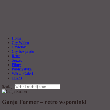
Home
Gry Wideo
Czytelnia
Gry bez prądu
Retro
Sprzęt
Filmy
Publicystyka
Wilcza Galeria
O Nas
Szukaj:
Ganja Farmer – retro wspominki