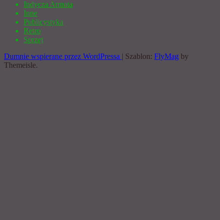
Indycza Armata
Inne
Publicystyka
Retro
Sprzęt
Dumnie wspierane przez WordPressa
|
Szablon:
FlyMag
by
Themeisle.