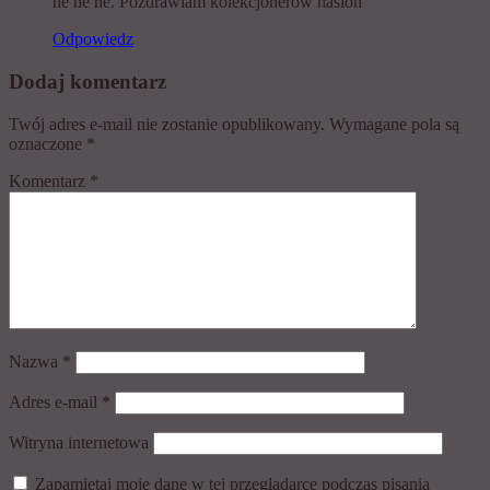
he he he. Pozdrawiam kolekcjonerów nasion
Odpowiedz
Dodaj komentarz
Twój adres e-mail nie zostanie opublikowany.
Wymagane pola są
oznaczone
*
Komentarz
*
Nazwa
*
Adres e-mail
*
Witryna internetowa
Zapamiętaj moje dane w tej przeglądarce podczas pisania