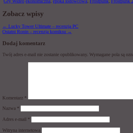
Gry Wideo
ekonomiczna
,
epoka lodowcowa
,
Frostpunk
,
Frostpunk 
Zobacz wpisy
←
Lucky Tower Ultimate – recenzja PC
Ostatni Ronin – recenzja komiksu
→
Dodaj komentarz
Twój adres e-mail nie zostanie opublikowany.
Wymagane pola są oz
Komentarz
*
Nazwa
*
Adres e-mail
*
Witryna internetowa