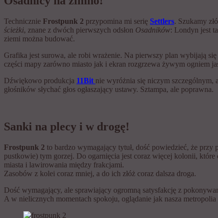
Osadnicy na zimno!
Technicznie
Frostpunk 2
przypomina mi serię
Settlers
. Szukamy złó
ścieżki
, znane z dwóch pierwszych odsłon
Osadników
: Londyn jest t
ziemi można budować.
Grafika jest surowa, ale robi wrażenie. Na pierwszy plan wybijają s
części mapy zarówno miasto jak i ekran rozgrzewa żywym ogniem j
Dźwiękowo produkcja
11Bit
nie wyróżnia się niczym szczególnym, a
głośników słychać głos ogłaszający ustawy. Sztampa, ale poprawna.
Sanki na plecy i w drogę!
Frostpunk 2
to bardzo wymagający tytuł, dość powiedzieć, że przy pi
pustkowie) tym gorzej. Do ogarnięcia jest coraz więcej kolonii, kt
miasta i lawirowania między frakcjami.
Zasobów z kolei coraz mniej, a do ich złóż coraz dalsza droga.
Dość wymagający, ale sprawiający ogromną satysfakcję z pokonywani
A w nielicznych momentach spokoju, oglądanie jak nasza metropolia i