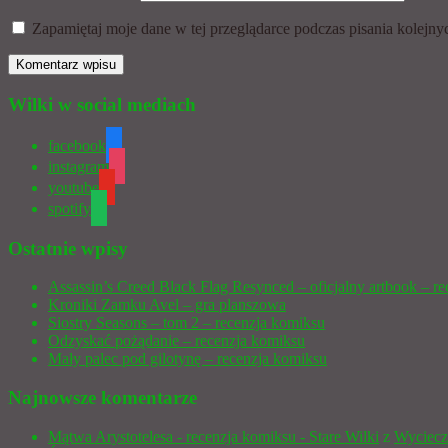
Zapamiętaj moje dane w tej przeglądarce podczas pisania kolejny
Wilki w social mediach
facebook
instagram
youtube
spotify
Ostatnie wpisy
Assassin’s Creed Black Flag Resynced – oficjalny artbook – re
Kroniki Zamku Avel – gra planszowa
Siostry Seasons – tom 2 – recenzja komiksu
Odzyskać pożądanie – recenzja komiksu
Mały palec pod gilotynę – recenzja komiksu
Najnowsze komentarze
Mątwa Arystotelesa - recenzja komiksu - Stare Wilki
z
Wyciecz