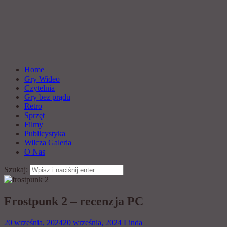
Home
Gry Wideo
Czytelnia
Gry bez prądu
Retro
Sprzęt
Filmy
Publicystyka
Wilcza Galeria
O Nas
Szukaj:
Frostpunk 2 – recenzja PC
20 września, 2024
20 września, 2024
Linda