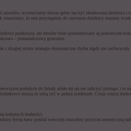
ż zasobów, wyznaczamy obszar gdzie ma być zbudowana dzielnica i o
ak zmarznięty, że nim przystąpimy do stawiania dzielnicy musimy wysł
ię lodowe pustkowia, ale mroźne biele przełamywane są jaskrawymi kol
askrawo – pomarańczowy generator.
le z drugiej strony strategie ekonomiczne chyba nigdy nie zachwycały
erwszym podejściu do fabuły udało mi się nie zaliczyć prologu, i to n
óre dodatkowo muszą ze sobą żyć w pełnej symbiozie. Coraz więcej bud
a kolejnych trudności.
skrzy feerią barw pośród wiecznej zmarzliny przynosi autentyczną rado