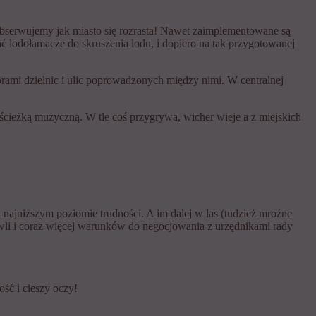
bserwujemy jak miasto się rozrasta! Nawet zaimplementowane są
ać lodołamacze do skruszenia lodu, i dopiero na tak przygotowanej
orami dzielnic i ulic poprowadzonych między nimi. W centralnej
 ścieżką muzyczną. W tle coś przygrywa, wicher wieje a z miejskich
a najniższym poziomie trudności. A im dalej w las (tudzież mroźne
owli i coraz więcej warunków do negocjowania z urzędnikami rady
ść i cieszy oczy!