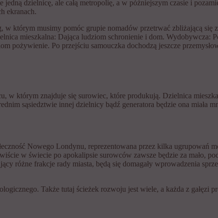
e jedną dzielnicę, ale całą metropolię, a w późniejszym czasie i pozam
ch ekranach.
g, w którym musimy pomóc grupie nomadów przetrwać zbliżającą się z
ielnica mieszkalna: Dająca ludziom schronienie i dom. Wydobywcza: 
om pożywienie. Po przejściu samouczka dochodzą jeszcze przemysłowa
 w którym znajduje się surowiec, które produkują. Dzielnica mieszk
nim sąsiedztwie innej dzielnicy bądź generatora będzie ona miała mn
połeczność Nowego Londynu, reprezentowana przez kilka ugrupowań mo
wiście w świecie po apokalipsie surowców zawsze będzie za mało, podo
zentujący różne frakcje rady miasta, będą się domagały wprowadzenia sp
logicznego. Także tutaj ścieżek rozwoju jest wiele, a każda z gałęzi