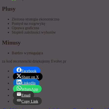
Plusy
Złożona strategia ekonomiczna
Pomysł na rozgrwykę
Oprawa graficzna
Stopień zależności wyborów
Minusy
Bardzo wymagająca
za kod recenzencki dziękujemy Evolve.pr
Facebook
Share on X
LinkedIn
WhatsApp
Email
Copy Link