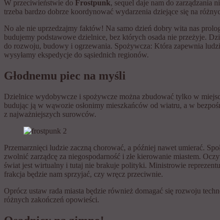
W przeciwieństwie do
Frostpunk
, sequel daje nam do zarządzania ni
trzeba bardzo dobrze koordynować wydarzenia dziejące się na różny
No ale nie uprzedzajmy faktów! Na samo dzień dobry wita nas prolo
budujemy podstawowe dzielnice, bez których osada nie przeżyje. Dz
do rozwoju, budowy i ogrzewania. Spożywcza: Która zapewnia ludzi
wysyłamy ekspedycje do sąsiednich regionów.
Głodnemu piec na myśli
Dzielnice wydobywcze i spożywcze można zbudować tylko w miejscu,
budując ją w wąwozie osłonimy mieszkańców od wiatru, a w bezpośred
z najważniejszych surowców.
Przemarznięci ludzie zaczną chorować, a później nawet umierać. S
zwolnić zarządcę za niegospodarność i złe kierowanie miastem. Oczy
świat jest wirtualny i tutaj nie brakuje polityki. Ministrowie repre
frakcja będzie nam sprzyjać, czy wręcz przeciwnie.
Oprócz ustaw rada miasta będzie również domagać się rozwoju techno
różnych zakończeń opowieści.