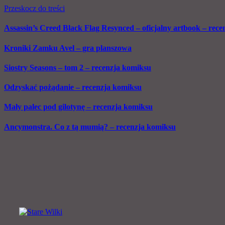
Przeskocz do treści
Assassin’s Creed Black Flag Resynced – oficjalny artbook – recen
Kroniki Zamku Avel – gra planszowa
Siostry Seasons – tom 2 – recenzja komiksu
Odzyskać pożądanie – recenzja komiksu
Mały palec pod gilotynę – recenzja komiksu
Ancymonstra. Co z tą mumią? – recenzja komiksu