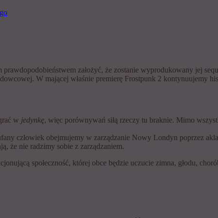
żym prawdopodobieństwem założyć, że zostanie wyprodukowany jej sequ
lodowcowej. W mającej właśnie premierę Frostpunk 2 kontynuujemy histo
agrać w
jedynkę
, więc porównywań siłą rzeczy tu braknie. Mimo wszyst
zaufany człowiek obejmujemy w zarządzanie Nowy Londyn poprzez aklam
ją, że nie radzimy sobie z zarządzaniem.
kcjonującą społeczność, której obce będzie uczucie zimna, głodu, chor