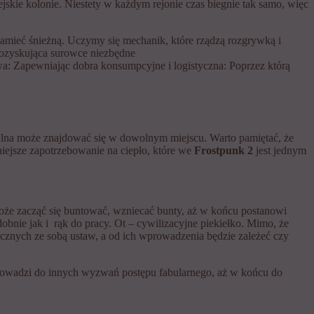
iejskie kolonie. Niestety w każdym rejonie czas biegnie tak samo, więc
amieć śnieżną. Uczymy się mechanik, które rządzą rozgrywką i
Pozyskująca surowce niezbędne
: Zapewniając dobra konsumpcyjne i logistyczna: Poprzez którą
alna może znajdować się w dowolnym miejscu. Warto pamiętać, że
iejsze zapotrzebowanie na ciepło, które we
Frostpunk 2
jest jednym
że zacząć się buntować, wzniecać bunty, aż w końcu postanowi
bnie jak i rąk do pracy. Ot – cywilizacyjne piekiełko. Mimo, że
rzecznych ze sobą ustaw, a od ich wprowadzenia będzie zależeć czy
 prowadzi do innych wyzwań postępu fabularnego, aż w końcu do