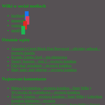
Wilki w social mediach
facebook
instagram
youtube
spotify
Ostatnie wpisy
Assassin’s Creed Black Flag Resynced – oficjalny artbook –
recenzja książki
Kroniki Zamku Avel – gra planszowa
Siostry Seasons – tom 2 – recenzja komiksu
Odzyskać pożądanie – recenzja komiksu
Mały palec pod gilotynę – recenzja komiksu
Najnowsze komentarze
Mątwa Arystotelesa - recenzja komiksu - Stare Wilki
z
Wycieczka do wariatkowa – recenzja komiksu
Światła Amalou – recenzja komiksu - Stare Wilki
z
Leksykon
komiksu łódzkiego – recenzja
Kapibary Herbaciary - gra planszowa - Stare Wilki
z
Trivial