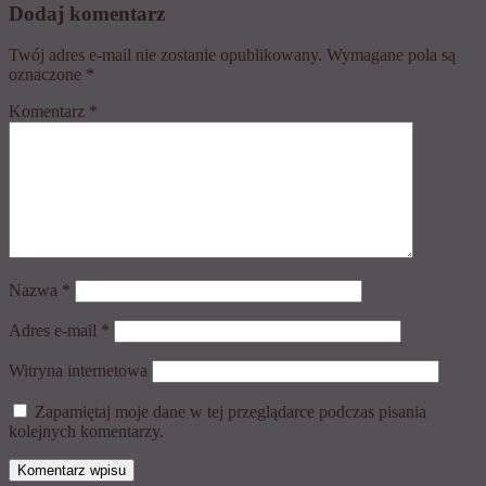
Dodaj komentarz
Twój adres e-mail nie zostanie opublikowany.
Wymagane pola są
oznaczone
*
Komentarz
*
Nazwa
*
Adres e-mail
*
Witryna internetowa
Zapamiętaj moje dane w tej przeglądarce podczas pisania
kolejnych komentarzy.