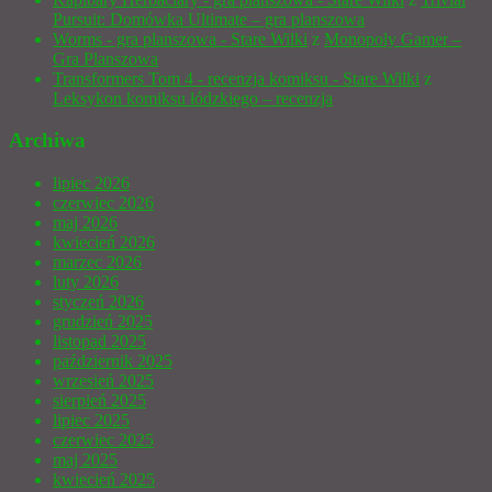
Pursuit: Domówka Ultimate – gra planszowa
Worms - gra planszowa - Stare Wilki
z
Monopoly Gamer –
Gra Planszowa
Transformers Tom 4 - recenzja komiksu - Stare Wilki
z
Leksykon komiksu łódzkiego – recenzja
Archiwa
lipiec 2026
czerwiec 2026
maj 2026
kwiecień 2026
marzec 2026
luty 2026
styczeń 2026
grudzień 2025
listopad 2025
październik 2025
wrzesień 2025
sierpień 2025
lipiec 2025
czerwiec 2025
maj 2025
kwiecień 2025