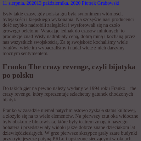
11 sierpnia, 2020
13 października, 2020
Piotrek Grabowski
Były takie czasy, gdy polska gra była synonimem wtórności,
bylejakości i kiepskiego wykonania. Na szczęście nasi producenci
dość szybko nadrobili zaległości i wysforowali się na czoło
growego peletonu. Wracając jednak do czasów minionych, to
produkcje znad Wisły nadrabiały ceną, dobrą miną i kochaną przez
nas wszystkich swojskością. Za tę swojskość kochaliśmy wiele
tytułów, wiele im wybaczaliśmy i nadal wiele z nich darzymy
mocnym sentymentem.
Franko The crazy revenge, czyli bijatyka
po polsku
Do takich gier na pewno należy wydany w 1994 roku Franko – the
crazy revenge, który reprezentuje szlachetny gatunek chodzonych
bijatyk.
Franko w zasadzie niemal natychmiastowo zyskała status kultowej,
a złożyło się na to wiele elementów. Na pierwszy rzut oka widoczne
były obskurne blokowiska, które były teatrem zmagań naszego
bohatera i przedstawiały widoki jakże dobrze znane dzieciakom lat
dziewięćdziesiątych. W grze pierwsze skrzypce grały szare budynki
przykryte jeszcze patyną PRLu i upstrzone siedzącymi w oknach