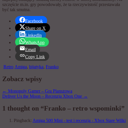
szczęście m.in. gry powodowały, że ta rzeczywistość przestawała
być tak smutna.
Facebook
Share on X
LinkedIn
WhatsApp
Email
Copy Link
Retro
Amiga
,
bijatyka
,
Franko
Zobacz wpisy
←
Monopoly Gamer – Gra Planszowa
Deliver Us the Moon – Recenzja Xbox One
→
1 thought on “Franko – retro wspominki”
Pingback:
Amiga 500 Mini - test i recenzja - Xbox Stare Wilki