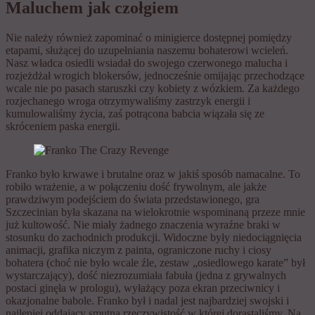
Maluchem jak czołgiem
Nie należy również zapominać o minigierce dostępnej pomiędzy
etapami, służącej do uzupełniania naszemu bohaterowi wcieleń.
Nasz władca osiedli wsiadał do swojego czerwonego malucha i
rozjeżdżał wrogich blokersów, jednocześnie omijając przechodzące
wcale nie po pasach staruszki czy kobiety z wózkiem. Za każdego
rozjechanego wroga otrzymywaliśmy zastrzyk energii i
kumulowaliśmy życia, zaś potrącona babcia wiązała się ze
skróceniem paska energii.
Franko było krwawe i brutalne oraz w jakiś sposób namacalne. To
robiło wrażenie, a w połączeniu dość frywolnym, ale jakże
prawdziwym podejściem do świata przedstawionego, gra
Szczecinian była skazana na wielokrotnie wspominaną przeze mnie
już kultowość. Nie miały żadnego znaczenia wyraźne braki w
stosunku do zachodnich produkcji. Widoczne były niedociągnięcia
animacji, grafika niczym z painta, ograniczone ruchy i ciosy
bohatera (choć nie było wcale źle, zestaw „osiedlowego karate” był
wystarczający), dość niezrozumiała fabuła (jedna z grywalnych
postaci ginęła w prologu), wyłażący poza ekran przeciwnicy i
okazjonalne babole. Franko był i nadal jest najbardziej swojski i
najlepiej oddający smutną rzeczywistość w której dorastaliśmy. Na