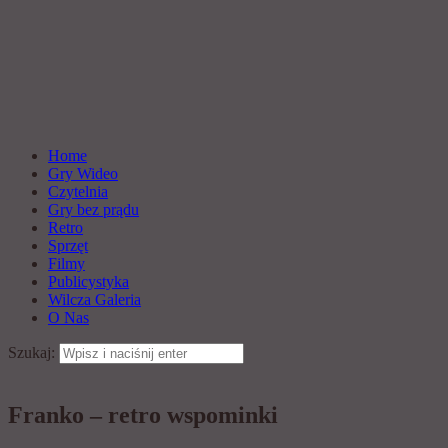
Home
Gry Wideo
Czytelnia
Gry bez prądu
Retro
Sprzęt
Filmy
Publicystyka
Wilcza Galeria
O Nas
Szukaj:
Franko – retro wspominki