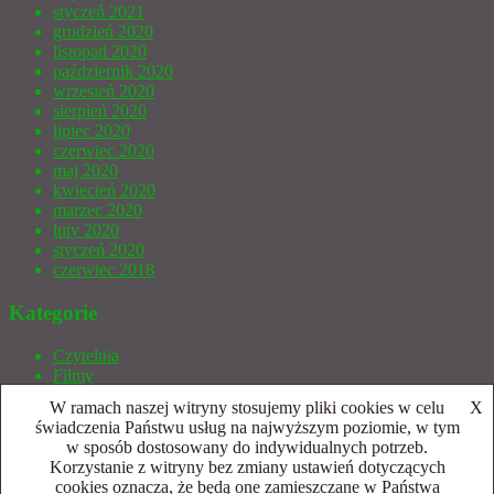
styczeń 2021
grudzień 2020
listopad 2020
październik 2020
wrzesień 2020
sierpień 2020
lipiec 2020
czerwiec 2020
maj 2020
kwiecień 2020
marzec 2020
luty 2020
styczeń 2020
czerwiec 2018
Kategorie
Czytelnia
Filmy
Gry bez prądu
W ramach naszej witryny stosujemy pliki cookies w celu
X
Gry Wideo
świadczenia Państwu usług na najwyższym poziomie, w tym
Indycza Armata
w sposób dostosowany do indywidualnych potrzeb.
Inne
Korzystanie z witryny bez zmiany ustawień dotyczących
Publicystyka
cookies oznacza, że będą one zamieszczane w Państwa