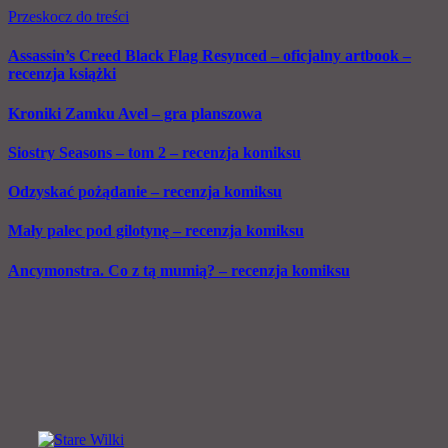
Przeskocz do treści
Assassin’s Creed Black Flag Resynced – oficjalny artbook –
recenzja książki
Kroniki Zamku Avel – gra planszowa
Siostry Seasons – tom 2 – recenzja komiksu
Odzyskać pożądanie – recenzja komiksu
Mały palec pod gilotynę – recenzja komiksu
Ancymonstra. Co z tą mumią? – recenzja komiksu