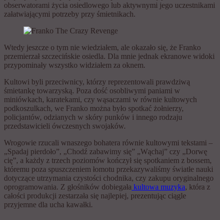
obserwatorami życia osiedlowego lub aktywnymi jego uczestnikami
załatwiającymi potrzeby przy śmietnikach.
Wtedy jeszcze o tym nie wiedziałem, ale okazało się, że Franko
przemierzał szczecińskie osiedla. Dla mnie jednak ekranowe widoki
przypominały wszystko widziałem za oknem.
Kultowi byli przeciwnicy, którzy reprezentowali prawdziwą
śmietankę towarzyską. Poza dość osobliwymi paniami w
miniówkach, karatekami, czy wąsaczami w równie kultowych
podkoszulkach, we Franko można było spotkać żołnierzy,
policjantów, odzianych w skóry punków i innego rodzaju
przedstawicieli ówczesnych swojaków.
Wrogowie rzucali wnaszego bohatera równie kultowymi tekstami –
„Spadaj pierdoło”, „Chodź zabawimy się” „Wąchaj” czy „Dorwę
cię”, a każdy z trzech poziomów kończył się spotkaniem z bossem,
któremu poza spuszczeniem łomotu przekazywaliśmy światłe nauki
dotyczące utrzymania czystości chodnika, czy zakupu oryginalnego
oprogramowania. Z głośników dobiegała
kultowa muzyka
, która z
całości produkcji zestarzała się najlepiej, prezentując ciągle
przyjemne dla ucha kawałki.