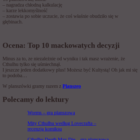
– nagradza chłodną kalkulację
– karze lekkomyślność
– zostawia po sobie uczucie, że coś właśnie obudziło się w
głębinach.
Ocena: Top 10 mackowatych decyzji
Minus za to, ze niezależnie od wyniku i tak masz wrażenie, że
Cthulhu tylko się uśmiechnął.
I jeszcze jeden dodatkowy plus! Możesz być Kultystą! Oh jak mi się
to podoba…
W planszówki gramy razem z
Planszeo
Polecamy do lektury
Worms – gra planszowa
Mity Cthulhu według Lovecrafta –
recenzja komiksu
Cthulhu Death May Die – gra planszowa