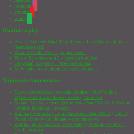
instagram
youtube
spotify
Ostatnie wpisy
Assassin’s Creed Black Flag Resynced – oficjalny artbook –
recenzja książki
Kroniki Zamku Avel – gra planszowa
Siostry Seasons – tom 2 – recenzja komiksu
Odzyskać pożądanie – recenzja komiksu
Mały palec pod gilotynę – recenzja komiksu
Najnowsze komentarze
Mątwa Arystotelesa - recenzja komiksu - Stare Wilki
z
Wycieczka do wariatkowa – recenzja komiksu
Światła Amalou – recenzja komiksu - Stare Wilki
z
Leksykon
komiksu łódzkiego – recenzja
Kapibary Herbaciary - gra planszowa - Stare Wilki
z
Trivial
Pursuit: Domówka Ultimate – gra planszowa
Worms - gra planszowa - Stare Wilki
z
Monopoly Gamer –
Gra Planszowa