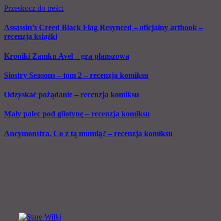
Przeskocz do treści
Assassin’s Creed Black Flag Resynced – oficjalny artbook –
recenzja książki
Kroniki Zamku Avel – gra planszowa
Siostry Seasons – tom 2 – recenzja komiksu
Odzyskać pożądanie – recenzja komiksu
Mały palec pod gilotynę – recenzja komiksu
Ancymonstra. Co z tą mumią? – recenzja komiksu