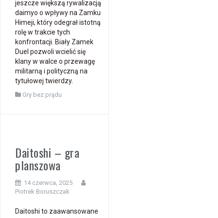
jeszcze większą rywalizacją
daimyo o wpływy na Zamku
Himeji, który odegrał istotną
rolę w trakcie tych
konfrontacji. Biały Zamek
Duel pozwoli wcielić się
klany w walce o przewagę
militarną i polityczną na
tytułowej twierdzy.
Gry bez prądu
Daitoshi – gra
planszowa
14 czerwca, 2025
Piotrek Boruszczak
Daitoshi to zaawansowane