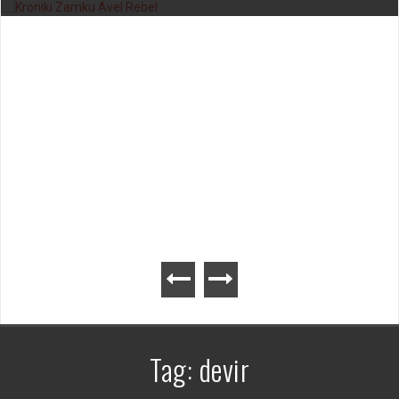
Kroniki Zamku Avel – gra planszowa
Tag:
devir