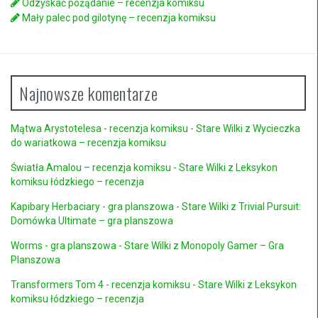
Odzyskać pożądanie – recenzja komiksu
Mały palec pod gilotynę – recenzja komiksu
Najnowsze komentarze
Mątwa Arystotelesa - recenzja komiksu - Stare Wilki
z
Wycieczka
do wariatkowa – recenzja komiksu
Światła Amalou – recenzja komiksu - Stare Wilki
z
Leksykon
komiksu łódzkiego – recenzja
Kapibary Herbaciary - gra planszowa - Stare Wilki
z
Trivial Pursuit:
Domówka Ultimate – gra planszowa
Worms - gra planszowa - Stare Wilki
z
Monopoly Gamer – Gra
Planszowa
Transformers Tom 4 - recenzja komiksu - Stare Wilki
z
Leksykon
komiksu łódzkiego – recenzja