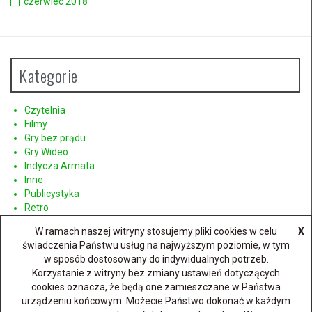
czerwiec 2018
Kategorie
Czytelnia
Filmy
Gry bez prądu
Gry Wideo
Indycza Armata
Inne
Publicystyka
Retro
Sprzęt
W ramach naszej witryny stosujemy pliki cookies w celu
X
świadczenia Państwu usług na najwyższym poziomie, w tym
w sposób dostosowany do indywidualnych potrzeb.
Korzystanie z witryny bez zmiany ustawień dotyczących
cookies oznacza, że będą one zamieszczane w Państwa
urządzeniu końcowym. Możecie Państwo dokonać w każdym
Dumnie wspierane przez WordPressa
|
Szablon:
FlyMag
by