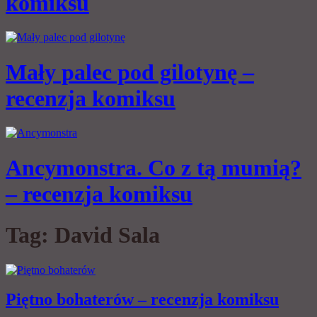
komiksu
Mały palec pod gilotynę –
recenzja komiksu
Ancymonstra. Co z tą mumią?
– recenzja komiksu
Tag:
David Sala
Piętno bohaterów – recenzja komiksu