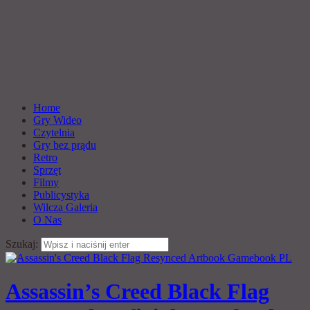
Home
Gry Wideo
Czytelnia
Gry bez prądu
Retro
Sprzęt
Filmy
Publicystyka
Wilcza Galeria
O Nas
Szukaj:
Assassin’s Creed Black Flag