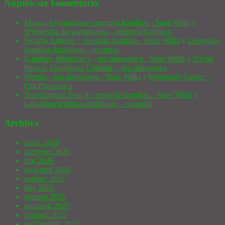
Najnowsze komentarze
Mątwa Arystotelesa - recenzja komiksu - Stare Wilki
z
Wycieczka do wariatkowa – recenzja komiksu
Światła Amalou – recenzja komiksu - Stare Wilki
z
Leksykon
komiksu łódzkiego – recenzja
Kapibary Herbaciary - gra planszowa - Stare Wilki
z
Trivial
Pursuit: Domówka Ultimate – gra planszowa
Worms - gra planszowa - Stare Wilki
z
Monopoly Gamer –
Gra Planszowa
Transformers Tom 4 - recenzja komiksu - Stare Wilki
z
Leksykon komiksu łódzkiego – recenzja
Archiwa
lipiec 2026
czerwiec 2026
maj 2026
kwiecień 2026
marzec 2026
luty 2026
styczeń 2026
grudzień 2025
listopad 2025
październik 2025