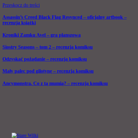
Przeskocz do treści
Assassin’s Creed Black Flag Resynced – oficjalny artbook –
recenzja książki
Kroniki Zamku Avel – gra planszowa
Siostry Seasons – tom 2 – recenzja komiksu
Odzyskać pożądanie – recenzja komiksu
Mały palec pod gilotynę – recenzja komiksu
Ancymonstra. Co z tą mumią? – recenzja komiksu