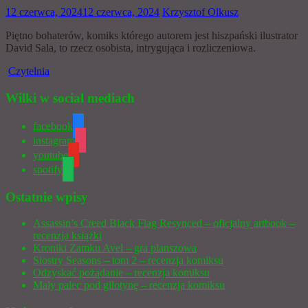
12 czerwca, 2024
12 czerwca, 2024
Krzysztof Olkusz
Piętno bohaterów, komiks którego autorem jest hiszpański ilustrator
David Sala, to rzecz osobista, intrygująca i rozliczeniowa.
Czytelnia
Wilki w social mediach
facebook
instagram
youtube
spotify
Ostatnie wpisy
Assassin’s Creed Black Flag Resynced – oficjalny artbook –
recenzja książki
Kroniki Zamku Avel – gra planszowa
Siostry Seasons – tom 2 – recenzja komiksu
Odzyskać pożądanie – recenzja komiksu
Mały palec pod gilotynę – recenzja komiksu