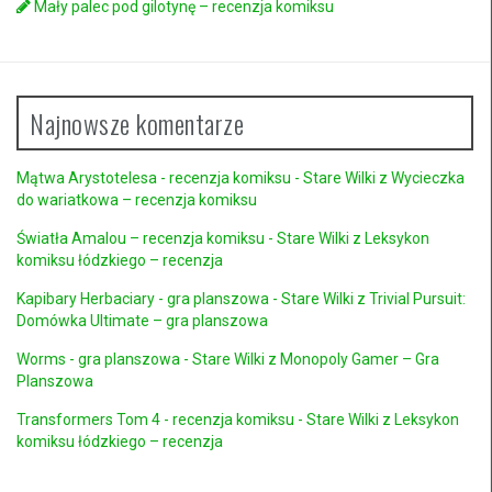
Mały palec pod gilotynę – recenzja komiksu
Najnowsze komentarze
Mątwa Arystotelesa - recenzja komiksu - Stare Wilki
z
Wycieczka
do wariatkowa – recenzja komiksu
Światła Amalou – recenzja komiksu - Stare Wilki
z
Leksykon
komiksu łódzkiego – recenzja
Kapibary Herbaciary - gra planszowa - Stare Wilki
z
Trivial Pursuit:
Domówka Ultimate – gra planszowa
Worms - gra planszowa - Stare Wilki
z
Monopoly Gamer – Gra
Planszowa
Transformers Tom 4 - recenzja komiksu - Stare Wilki
z
Leksykon
komiksu łódzkiego – recenzja