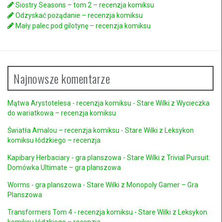
Siostry Seasons – tom 2 – recenzja komiksu
Odzyskać pożądanie – recenzja komiksu
Mały palec pod gilotynę – recenzja komiksu
Najnowsze komentarze
Mątwa Arystotelesa - recenzja komiksu - Stare Wilki
z
Wycieczka
do wariatkowa – recenzja komiksu
Światła Amalou – recenzja komiksu - Stare Wilki
z
Leksykon
komiksu łódzkiego – recenzja
Kapibary Herbaciary - gra planszowa - Stare Wilki
z
Trivial Pursuit:
Domówka Ultimate – gra planszowa
Worms - gra planszowa - Stare Wilki
z
Monopoly Gamer – Gra
Planszowa
Transformers Tom 4 - recenzja komiksu - Stare Wilki
z
Leksykon
komiksu łódzkiego – recenzja