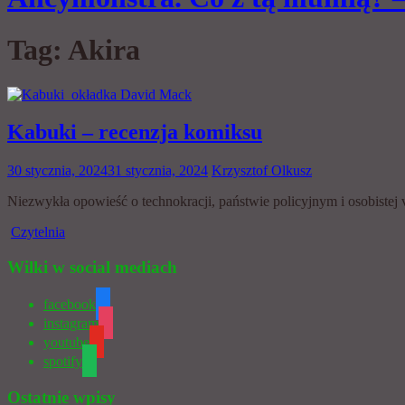
Tag:
Akira
Kabuki – recenzja komiksu
30 stycznia, 2024
31 stycznia, 2024
Krzysztof Olkusz
Niezwykła opowieść o technokracji, państwie policyjnym i osobistej
Czytelnia
Wilki w social mediach
facebook
instagram
youtube
spotify
Ostatnie wpisy