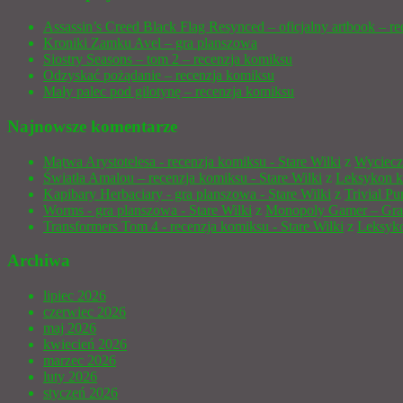
Assassin’s Creed Black Flag Resynced – oficjalny artbook – re
Kroniki Zamku Avel – gra planszowa
Siostry Seasons – tom 2 – recenzja komiksu
Odzyskać pożądanie – recenzja komiksu
Mały palec pod gilotynę – recenzja komiksu
Najnowsze komentarze
Mątwa Arystotelesa - recenzja komiksu - Stare Wilki
z
Wyciecz
Światła Amalou – recenzja komiksu - Stare Wilki
z
Leksykon k
Kapibary Herbaciary - gra planszowa - Stare Wilki
z
Trivial P
Worms - gra planszowa - Stare Wilki
z
Monopoly Gamer – Gra
Transformers Tom 4 - recenzja komiksu - Stare Wilki
z
Leksyko
Archiwa
lipiec 2026
czerwiec 2026
maj 2026
kwiecień 2026
marzec 2026
luty 2026
styczeń 2026