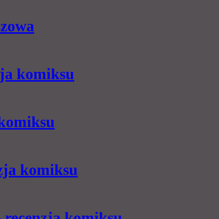
szowa
zja komiksu
 komiksu
nzja komiksu
 recenzja komiksu