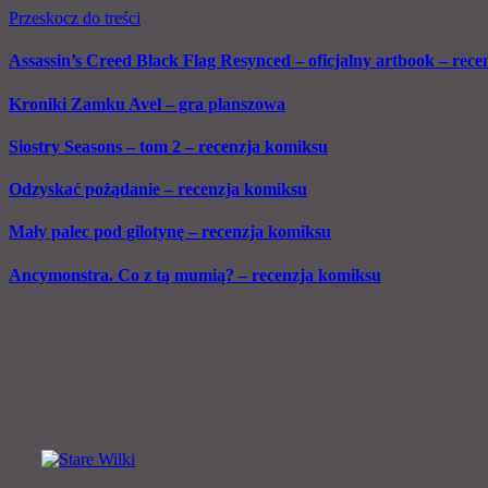
Przeskocz do treści
Assassin’s Creed Black Flag Resynced – oficjalny artbook – recen
Kroniki Zamku Avel – gra planszowa
Siostry Seasons – tom 2 – recenzja komiksu
Odzyskać pożądanie – recenzja komiksu
Mały palec pod gilotynę – recenzja komiksu
Ancymonstra. Co z tą mumią? – recenzja komiksu