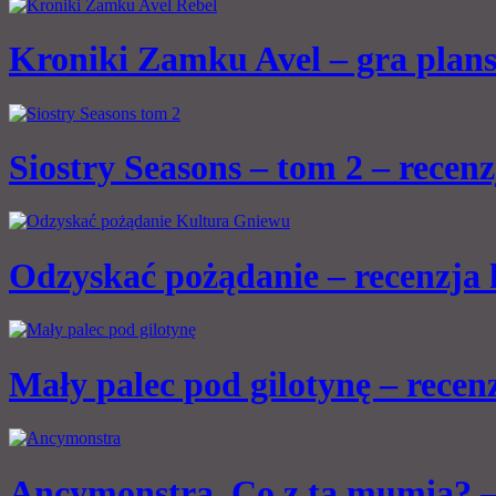
Kroniki Zamku Avel – gra plan
Siostry Seasons – tom 2 – recen
Odzyskać pożądanie – recenzja
Mały palec pod gilotynę – rece
Ancymonstra. Co z tą mumią? –