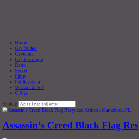
Home
Gry Wideo
Czytelnia
Gry bez prądu
Retro
Sprzęt
Filmy
Publicystyka
Wilcza Galeria
O Nas
Szukaj:
Assassin’s Creed Black Flag Res