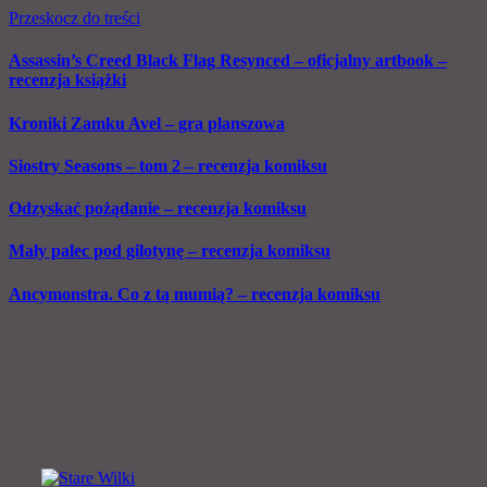
Przeskocz do treści
Assassin’s Creed Black Flag Resynced – oficjalny artbook –
recenzja książki
Kroniki Zamku Avel – gra planszowa
Siostry Seasons – tom 2 – recenzja komiksu
Odzyskać pożądanie – recenzja komiksu
Mały palec pod gilotynę – recenzja komiksu
Ancymonstra. Co z tą mumią? – recenzja komiksu