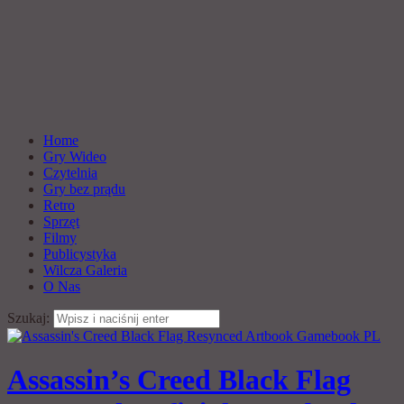
Home
Gry Wideo
Czytelnia
Gry bez prądu
Retro
Sprzęt
Filmy
Publicystyka
Wilcza Galeria
O Nas
Szukaj:
Assassin’s Creed Black Flag