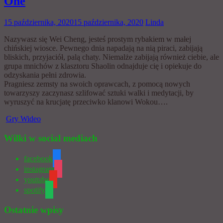
One
15 października, 2020
15 października, 2020
Linda
Nazywasz się Wei Cheng, jesteś prostym rybakiem w małej
chińskiej wiosce. Pewnego dnia napadają na nią piraci, zabijają
bliskich, przyjaciół, palą chaty. Niemalże zabijają również ciebie, ale
grupa mnichów z klasztoru Shaolin odnajduje cię i opiekuje do
odzyskania pełni zdrowia.
Pragniesz zemsty na swoich oprawcach, z pomocą nowych
towarzyszy zaczynasz szlifować sztuki walki i medytacji, by
wyruszyć na krucjatę przeciwko klanowi Wokou….
Gry Wideo
Wilki w social mediach
facebook
instagram
youtube
spotify
Ostatnie wpisy