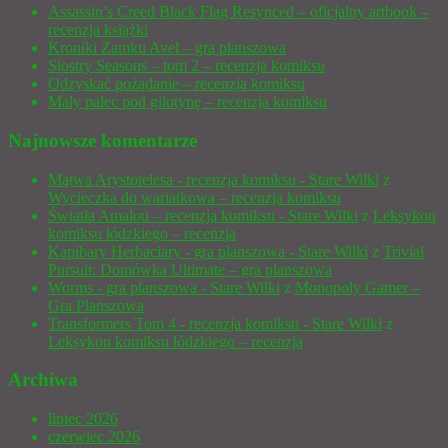
Assassin’s Creed Black Flag Resynced – oficjalny artbook –
recenzja książki
Kroniki Zamku Avel – gra planszowa
Siostry Seasons – tom 2 – recenzja komiksu
Odzyskać pożądanie – recenzja komiksu
Mały palec pod gilotynę – recenzja komiksu
Najnowsze komentarze
Mątwa Arystotelesa - recenzja komiksu - Stare Wilki
z
Wycieczka do wariatkowa – recenzja komiksu
Światła Amalou – recenzja komiksu - Stare Wilki
z
Leksykon
komiksu łódzkiego – recenzja
Kapibary Herbaciary - gra planszowa - Stare Wilki
z
Trivial
Pursuit: Domówka Ultimate – gra planszowa
Worms - gra planszowa - Stare Wilki
z
Monopoly Gamer –
Gra Planszowa
Transformers Tom 4 - recenzja komiksu - Stare Wilki
z
Leksykon komiksu łódzkiego – recenzja
Archiwa
lipiec 2026
czerwiec 2026