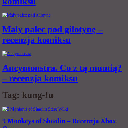
komiksu
Mały palec pod gilotynę –
recenzja komiksu
Ancymonstra. Co z tą mumią?
– recenzja komiksu
Tag:
kung-fu
9 Monkeys of Shaolin – Recenzja Xbox