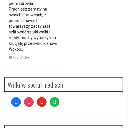
pełni zdrowia.
Pragniesz zemsty na
swoich oprawcach, z
pomocą nowych
towarzyszy zaczynasz
szlifować sztuki walki i
medytacji, by wyruszyć na
krucjatę przeciwko klanowi
Wokou….
Gry Wideo
Wilki w social mediach
facebook
instagram
youtube
spotify