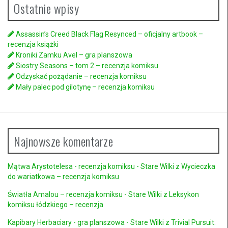
Ostatnie wpisy
Assassin’s Creed Black Flag Resynced – oficjalny artbook –
recenzja książki
Kroniki Zamku Avel – gra planszowa
Siostry Seasons – tom 2 – recenzja komiksu
Odzyskać pożądanie – recenzja komiksu
Mały palec pod gilotynę – recenzja komiksu
Najnowsze komentarze
Mątwa Arystotelesa - recenzja komiksu - Stare Wilki
z
Wycieczka
do wariatkowa – recenzja komiksu
Światła Amalou – recenzja komiksu - Stare Wilki
z
Leksykon
komiksu łódzkiego – recenzja
Kapibary Herbaciary - gra planszowa - Stare Wilki
z
Trivial Pursuit: