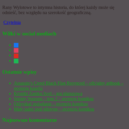
Rany Wylotowe to intymna historia, do której każdy może się
odnieść, bez względu na szerokość geograficzną.
Czytelnia
Wilki w social mediach
facebook
instagram
youtube
spotify
Ostatnie wpisy
Assassin’s Creed Black Flag Resynced – oficjalny artbook –
recenzja książki
Kroniki Zamku Avel – gra planszowa
Siostry Seasons – tom 2 – recenzja komiksu
Odzyskać pożądanie – recenzja komiksu
Mały palec pod gilotynę – recenzja komiksu
Najnowsze komentarze