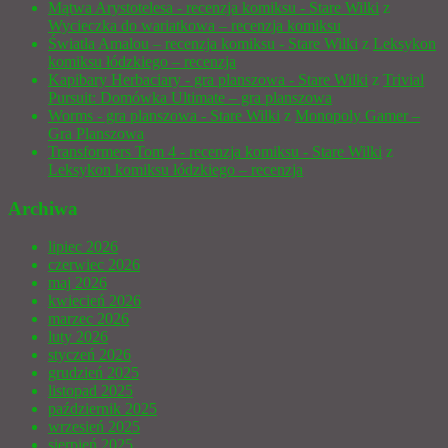
Mątwa Arystotelesa - recenzja komiksu - Stare Wilki
z
Wycieczka do wariatkowa – recenzja komiksu
Światła Amalou – recenzja komiksu - Stare Wilki
z
Leksykon
komiksu łódzkiego – recenzja
Kapibary Herbaciary - gra planszowa - Stare Wilki
z
Trivial
Pursuit: Domówka Ultimate – gra planszowa
Worms - gra planszowa - Stare Wilki
z
Monopoly Gamer –
Gra Planszowa
Transformers Tom 4 - recenzja komiksu - Stare Wilki
z
Leksykon komiksu łódzkiego – recenzja
Archiwa
lipiec 2026
czerwiec 2026
maj 2026
kwiecień 2026
marzec 2026
luty 2026
styczeń 2026
grudzień 2025
listopad 2025
październik 2025
wrzesień 2025
sierpień 2025