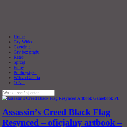
Home
Gry Wideo
Czytelnia
Gry bez prądu
Retro
Sprzęt
Filmy
Publicystyka
Wilcza Galeria
O Nas
Szukaj:
Assassin’s Creed Black Flag
Resynced – oficjalny artbook –