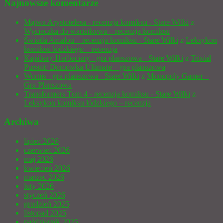
Najnowsze komentarze
Mątwa Arystotelesa - recenzja komiksu - Stare Wilki
z
Wycieczka do wariatkowa – recenzja komiksu
Światła Amalou – recenzja komiksu - Stare Wilki
z
Leksykon
komiksu łódzkiego – recenzja
Kapibary Herbaciary - gra planszowa - Stare Wilki
z
Trivial
Pursuit: Domówka Ultimate – gra planszowa
Worms - gra planszowa - Stare Wilki
z
Monopoly Gamer –
Gra Planszowa
Transformers Tom 4 - recenzja komiksu - Stare Wilki
z
Leksykon komiksu łódzkiego – recenzja
Archiwa
lipiec 2026
czerwiec 2026
maj 2026
kwiecień 2026
marzec 2026
luty 2026
styczeń 2026
grudzień 2025
listopad 2025
październik 2025