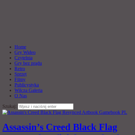
Home
Gry Wideo
Czytelnia
Gry bez prądu
Retro
Sprzęt
Filmy
Publicystyka
Wilcza Galeria
O Nas
Szukaj:
Assassin’s Creed Black Flag