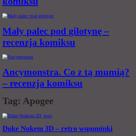
komiksu
Mały palec pod gilotynę –
recenzja komiksu
Ancymonstra. Co z tą mumią?
– recenzja komiksu
Tag:
Apogee
Duke Nukem 3D – retro wspominki