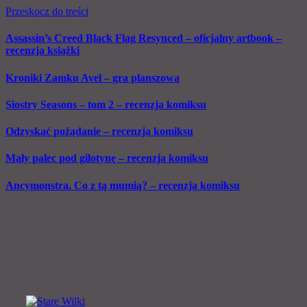
Przeskocz do treści
Assassin’s Creed Black Flag Resynced – oficjalny artbook –
recenzja książki
Kroniki Zamku Avel – gra planszowa
Siostry Seasons – tom 2 – recenzja komiksu
Odzyskać pożądanie – recenzja komiksu
Mały palec pod gilotynę – recenzja komiksu
Ancymonstra. Co z tą mumią? – recenzja komiksu