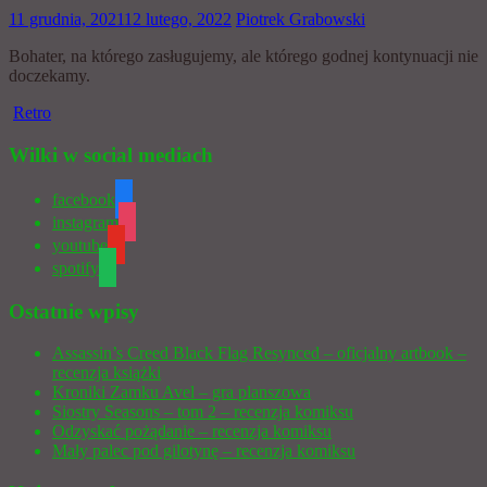
11 grudnia, 2021
12 lutego, 2022
Piotrek Grabowski
Bohater, na którego zasługujemy, ale którego godnej kontynuacji nie
doczekamy.
Retro
Wilki w social mediach
facebook
instagram
youtube
spotify
Ostatnie wpisy
Assassin’s Creed Black Flag Resynced – oficjalny artbook –
recenzja książki
Kroniki Zamku Avel – gra planszowa
Siostry Seasons – tom 2 – recenzja komiksu
Odzyskać pożądanie – recenzja komiksu
Mały palec pod gilotynę – recenzja komiksu