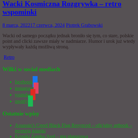
Wacki Kosmiczna Rozgrywka – retro
wspominki
8 marca, 2022
17 czerwca, 2024
Piotrek Grabowski
Wacki od samego początku jednak broniło się tym, co stare, polskie
point and clicki zawsze miały w nadmiarze. Humor i urok już wtedy
wypływały każdą możliwą stroną.
Retro
Wilki w social mediach
facebook
instagram
youtube
spotify
Ostatnie wpisy
Assassin’s Creed Black Flag Resynced – oficjalny artbook –
recenzja książki
Kroniki Zamku Avel – gra planszowa