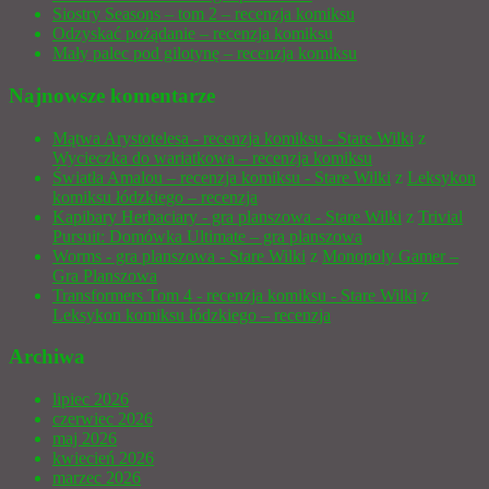
Siostry Seasons – tom 2 – recenzja komiksu
Odzyskać pożądanie – recenzja komiksu
Mały palec pod gilotynę – recenzja komiksu
Najnowsze komentarze
Mątwa Arystotelesa - recenzja komiksu - Stare Wilki
z
Wycieczka do wariatkowa – recenzja komiksu
Światła Amalou – recenzja komiksu - Stare Wilki
z
Leksykon
komiksu łódzkiego – recenzja
Kapibary Herbaciary - gra planszowa - Stare Wilki
z
Trivial
Pursuit: Domówka Ultimate – gra planszowa
Worms - gra planszowa - Stare Wilki
z
Monopoly Gamer –
Gra Planszowa
Transformers Tom 4 - recenzja komiksu - Stare Wilki
z
Leksykon komiksu łódzkiego – recenzja
Archiwa
lipiec 2026
czerwiec 2026
maj 2026
kwiecień 2026
marzec 2026