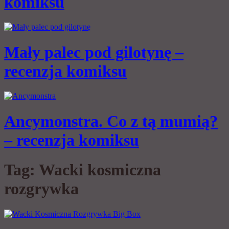
komiksu
Mały palec pod gilotynę –
recenzja komiksu
Ancymonstra. Co z tą mumią?
– recenzja komiksu
Tag:
Wacki kosmiczna
rozgrywka