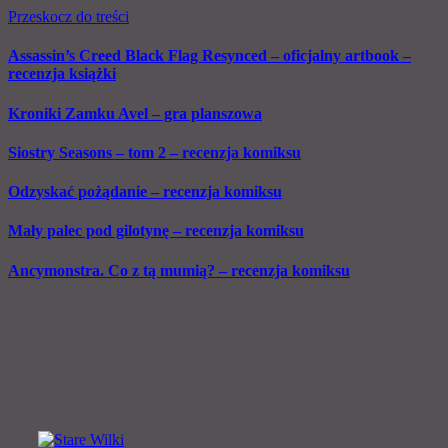
Przeskocz do treści
Assassin’s Creed Black Flag Resynced – oficjalny artbook –
recenzja książki
Kroniki Zamku Avel – gra planszowa
Siostry Seasons – tom 2 – recenzja komiksu
Odzyskać pożądanie – recenzja komiksu
Mały palec pod gilotynę – recenzja komiksu
Ancymonstra. Co z tą mumią? – recenzja komiksu