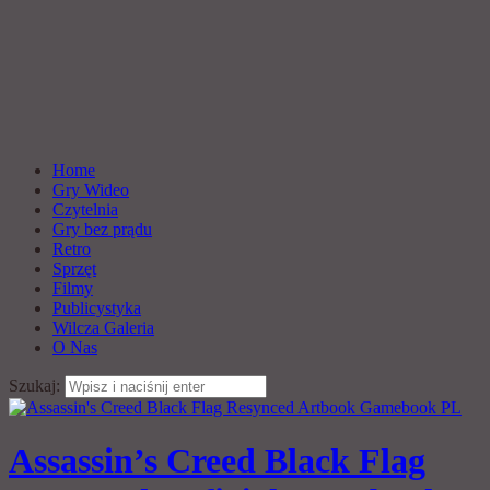
Home
Gry Wideo
Czytelnia
Gry bez prądu
Retro
Sprzęt
Filmy
Publicystyka
Wilcza Galeria
O Nas
Szukaj:
Assassin’s Creed Black Flag