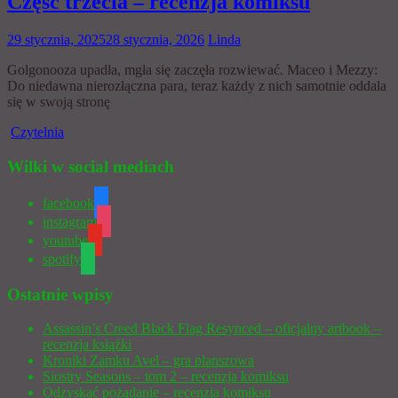
Część trzecia – recenzja komiksu
29 stycznia, 2025
28 stycznia, 2026
Linda
Golgonooza upadła, mgła się zaczęła rozwiewać. Maceo i Mezzy:
Do niedawna nierozłączna para, teraz każdy z nich samotnie oddala
się w swoją stronę
Czytelnia
Wilki w social mediach
facebook
instagram
youtube
spotify
Ostatnie wpisy
Assassin’s Creed Black Flag Resynced – oficjalny artbook –
recenzja książki
Kroniki Zamku Avel – gra planszowa
Siostry Seasons – tom 2 – recenzja komiksu
Odzyskać pożądanie – recenzja komiksu