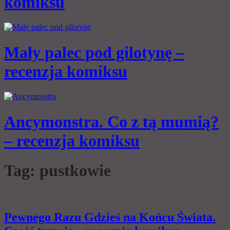
komiksu
Mały palec pod gilotynę –
recenzja komiksu
Ancymonstra. Co z tą mumią?
– recenzja komiksu
Tag:
pustkowie
Pewnego Razu Gdzieś na Końcu Świata.