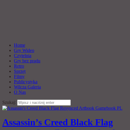
Home
Gry Wideo
Czytelnia
Gry bez prądu
Retro
Sprzęt
Filmy
Publicystyka
Wilcza Galeria
O Nas
Szukaj:
Assassin’s Creed Black Flag