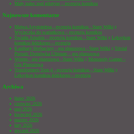
Mały palec pod gilotynę – recenzja komiksu
Najnowsze komentarze
Mątwa Arystotelesa - recenzja komiksu - Stare Wilki
z
Wycieczka do wariatkowa – recenzja komiksu
Światła Amalou – recenzja komiksu - Stare Wilki
z
Leksykon
komiksu łódzkiego – recenzja
Kapibary Herbaciary - gra planszowa - Stare Wilki
z
Trivial
Pursuit: Domówka Ultimate – gra planszowa
Worms - gra planszowa - Stare Wilki
z
Monopoly Gamer –
Gra Planszowa
Transformers Tom 4 - recenzja komiksu - Stare Wilki
z
Leksykon komiksu łódzkiego – recenzja
Archiwa
lipiec 2026
czerwiec 2026
maj 2026
kwiecień 2026
marzec 2026
luty 2026
styczeń 2026