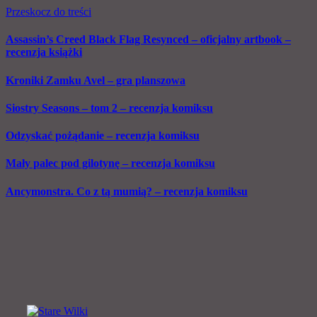
Przeskocz do treści
Assassin’s Creed Black Flag Resynced – oficjalny artbook –
recenzja książki
Kroniki Zamku Avel – gra planszowa
Siostry Seasons – tom 2 – recenzja komiksu
Odzyskać pożądanie – recenzja komiksu
Mały palec pod gilotynę – recenzja komiksu
Ancymonstra. Co z tą mumią? – recenzja komiksu