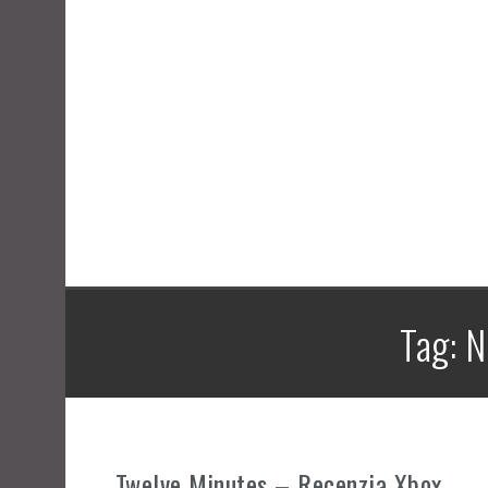
nced
Kroniki Zamku Avel – gra planszowa
ążki
Tag:
N
Twelve Minutes – Recenzja Xbox