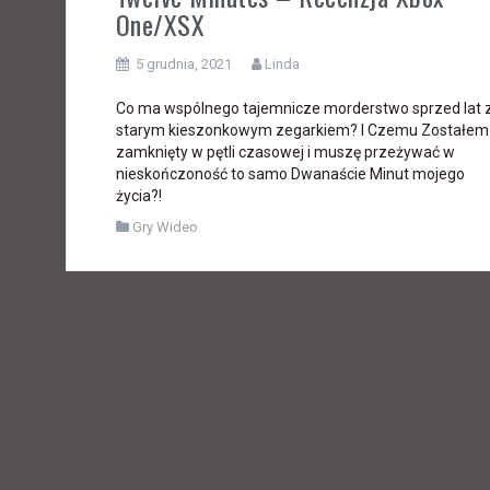
One/XSX
5 grudnia, 2021
Linda
Co ma wspólnego tajemnicze morderstwo sprzed lat 
starym kieszonkowym zegarkiem? I Czemu Zostałem
zamknięty w pętli czasowej i muszę przeżywać w
nieskończoność to samo Dwanaście Minut mojego
życia?!
Gry Wideo