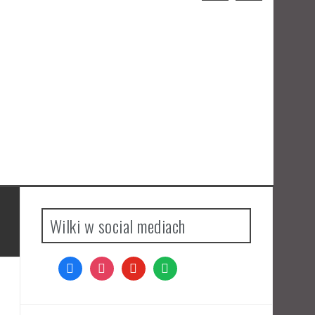
Odzyskać pożądanie – recenzja
komiksu
M
Wilki w social mediach
facebook
instagram
youtube
spotify