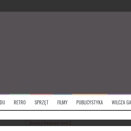
iksu
ksu
 komiksu
ficjalny artbook – recenzja książki
ĄDU
RETRO
SPRZĘT
FILMY
PUBLICYSTYKA
WILCZA GA