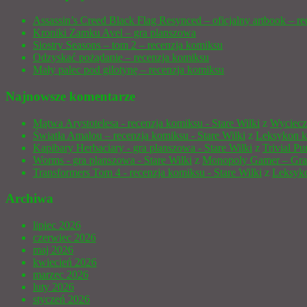
Assassin’s Creed Black Flag Resynced – oficjalny artbook – re
Kroniki Zamku Avel – gra planszowa
Siostry Seasons – tom 2 – recenzja komiksu
Odzyskać pożądanie – recenzja komiksu
Mały palec pod gilotynę – recenzja komiksu
Najnowsze komentarze
Mątwa Arystotelesa - recenzja komiksu - Stare Wilki
z
Wyciecz
Światła Amalou – recenzja komiksu - Stare Wilki
z
Leksykon k
Kapibary Herbaciary - gra planszowa - Stare Wilki
z
Trivial P
Worms - gra planszowa - Stare Wilki
z
Monopoly Gamer – Gra
Transformers Tom 4 - recenzja komiksu - Stare Wilki
z
Leksyko
Archiwa
lipiec 2026
czerwiec 2026
maj 2026
kwiecień 2026
marzec 2026
luty 2026
styczeń 2026