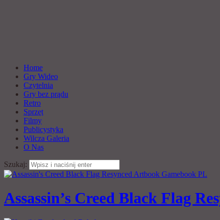
Home
Gry Wideo
Czytelnia
Gry bez prądu
Retro
Sprzęt
Filmy
Publicystyka
Wilcza Galeria
O Nas
Szukaj:
Assassin’s Creed Black Flag Res