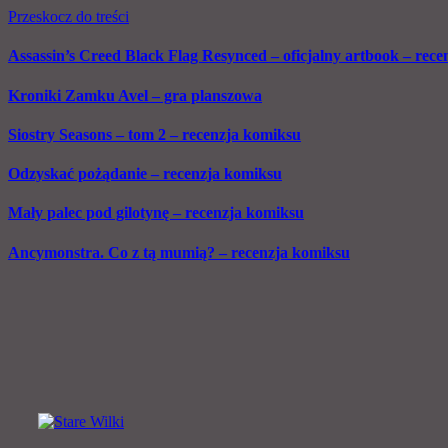
Przeskocz do treści
Assassin’s Creed Black Flag Resynced – oficjalny artbook – recen
Kroniki Zamku Avel – gra planszowa
Siostry Seasons – tom 2 – recenzja komiksu
Odzyskać pożądanie – recenzja komiksu
Mały palec pod gilotynę – recenzja komiksu
Ancymonstra. Co z tą mumią? – recenzja komiksu