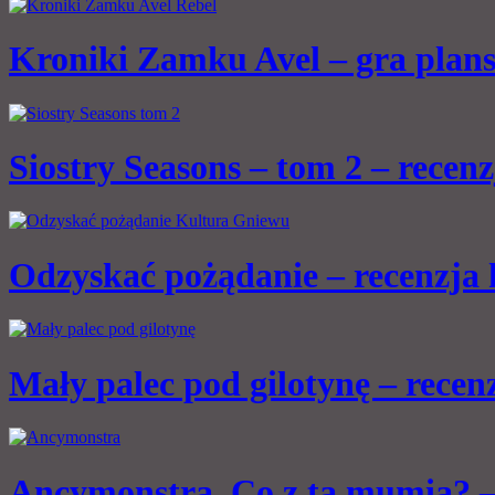
Kroniki Zamku Avel – gra plan
Siostry Seasons – tom 2 – recen
Odzyskać pożądanie – recenzja
Mały palec pod gilotynę – rece
Ancymonstra. Co z tą mumią? –