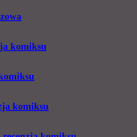
szowa
zja komiksu
 komiksu
nzja komiksu
 recenzja komiksu