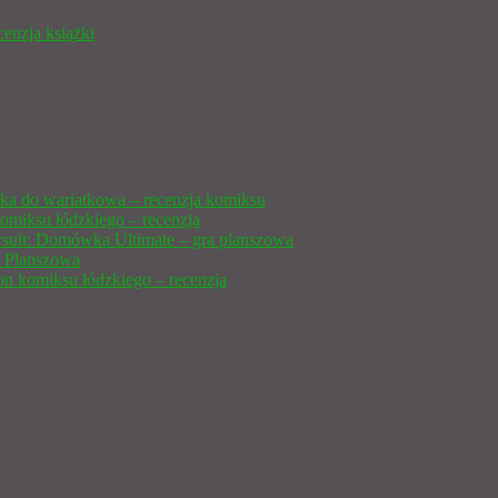
cenzja książki
ka do wariatkowa – recenzja komiksu
omiksu łódzkiego – recenzja
ursuit: Domówka Ultimate – gra planszowa
 Planszowa
n komiksu łódzkiego – recenzja