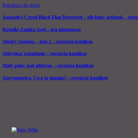
Przeskocz do treści
Assassin’s Creed Black Flag Resynced – oficjalny artbook – recen
Kroniki Zamku Avel – gra planszowa
Siostry Seasons – tom 2 – recenzja komiksu
Odzyskać pożądanie – recenzja komiksu
Mały palec pod gilotynę – recenzja komiksu
Ancymonstra. Co z tą mumią? – recenzja komiksu