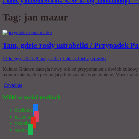
Tag:
jan mazur
Tam, gdzie rosły mirabelki / Przypadek P
13 lutego, 2025
28 maja, 2025
Łukasz Pietrzykowski
Kultura Gniewu zaczęła nowy rok od przypomnienia dwóch kultowyc
monumentalnych i przebogatych wizualnie wydawnictw, Mazur w skrom
Czytelnia
Wilki w social mediach
facebook
instagram
youtube
spotify