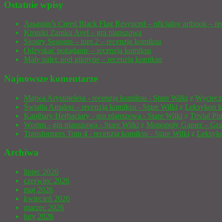
Ostatnie wpisy
Assassin’s Creed Black Flag Resynced – oficjalny artbook – re
Kroniki Zamku Avel – gra planszowa
Siostry Seasons – tom 2 – recenzja komiksu
Odzyskać pożądanie – recenzja komiksu
Mały palec pod gilotynę – recenzja komiksu
Najnowsze komentarze
Mątwa Arystotelesa - recenzja komiksu - Stare Wilki
z
Wyciecz
Światła Amalou – recenzja komiksu - Stare Wilki
z
Leksykon k
Kapibary Herbaciary - gra planszowa - Stare Wilki
z
Trivial P
Worms - gra planszowa - Stare Wilki
z
Monopoly Gamer – Gra
Transformers Tom 4 - recenzja komiksu - Stare Wilki
z
Leksyko
Archiwa
lipiec 2026
czerwiec 2026
maj 2026
kwiecień 2026
marzec 2026
luty 2026