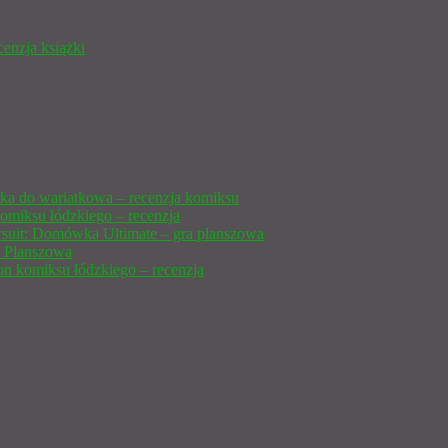
cenzja książki
ka do wariatkowa – recenzja komiksu
omiksu łódzkiego – recenzja
ursuit: Domówka Ultimate – gra planszowa
 Planszowa
n komiksu łódzkiego – recenzja