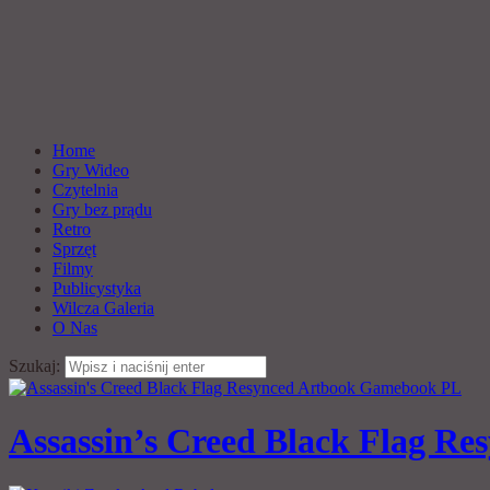
Home
Gry Wideo
Czytelnia
Gry bez prądu
Retro
Sprzęt
Filmy
Publicystyka
Wilcza Galeria
O Nas
Szukaj:
Assassin’s Creed Black Flag Res