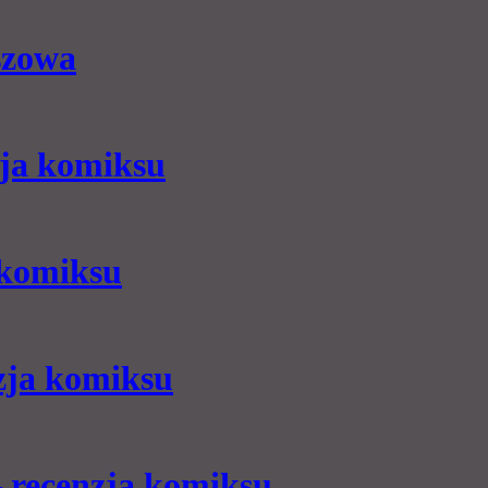
szowa
zja komiksu
 komiksu
nzja komiksu
 recenzja komiksu