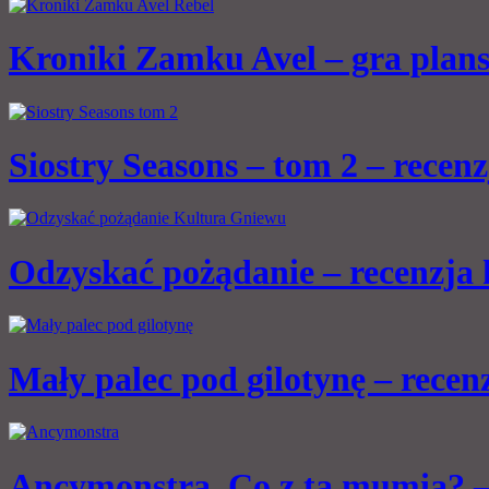
Kroniki Zamku Avel – gra plan
Siostry Seasons – tom 2 – recen
Odzyskać pożądanie – recenzja
Mały palec pod gilotynę – rece
Ancymonstra. Co z tą mumią? –