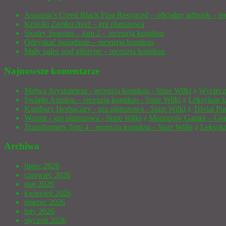
Assassin’s Creed Black Flag Resynced – oficjalny artbook – re
Kroniki Zamku Avel – gra planszowa
Siostry Seasons – tom 2 – recenzja komiksu
Odzyskać pożądanie – recenzja komiksu
Mały palec pod gilotynę – recenzja komiksu
Najnowsze komentarze
Mątwa Arystotelesa - recenzja komiksu - Stare Wilki
z
Wyciecz
Światła Amalou – recenzja komiksu - Stare Wilki
z
Leksykon k
Kapibary Herbaciary - gra planszowa - Stare Wilki
z
Trivial P
Worms - gra planszowa - Stare Wilki
z
Monopoly Gamer – Gra
Transformers Tom 4 - recenzja komiksu - Stare Wilki
z
Leksyko
Archiwa
lipiec 2026
czerwiec 2026
maj 2026
kwiecień 2026
marzec 2026
luty 2026
styczeń 2026