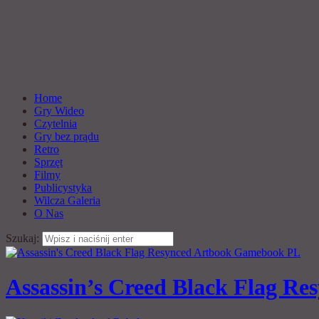
Home
Gry Wideo
Czytelnia
Gry bez prądu
Retro
Sprzęt
Filmy
Publicystyka
Wilcza Galeria
O Nas
Szukaj:
Assassin’s Creed Black Flag Res