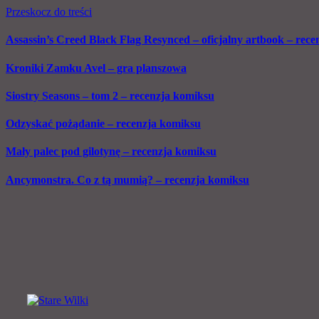
Przeskocz do treści
Assassin’s Creed Black Flag Resynced – oficjalny artbook – recen
Kroniki Zamku Avel – gra planszowa
Siostry Seasons – tom 2 – recenzja komiksu
Odzyskać pożądanie – recenzja komiksu
Mały palec pod gilotynę – recenzja komiksu
Ancymonstra. Co z tą mumią? – recenzja komiksu