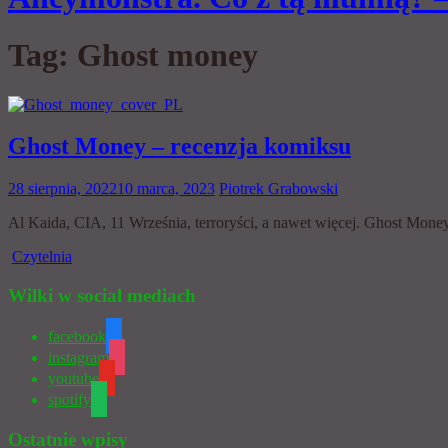
Tag:
Ghost money
Ghost Money – recenzja komiksu
28 sierpnia, 2022
10 marca, 2023
Piotrek Grabowski
Al Kaida, CIA, 11 Września, terroryści, a nawet więcej. Ghost Money
Czytelnia
Wilki w social mediach
facebook
instagram
youtube
spotify
Ostatnie wpisy