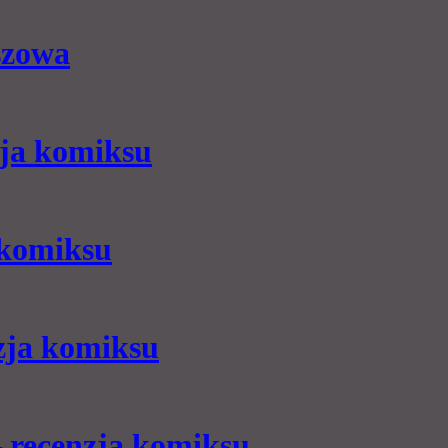
szowa
zja komiksu
 komiksu
nzja komiksu
 recenzja komiksu