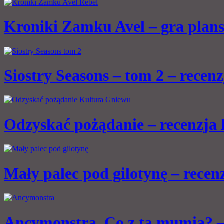
Kroniki Zamku Avel – gra plan
Siostry Seasons – tom 2 – recen
Odzyskać pożądanie – recenzja
Mały palec pod gilotynę – rece
Ancymonstra. Co z tą mumią? –