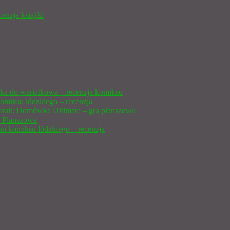
cenzja książki
ka do wariatkowa – recenzja komiksu
omiksu łódzkiego – recenzja
ursuit: Domówka Ultimate – gra planszowa
 Planszowa
n komiksu łódzkiego – recenzja