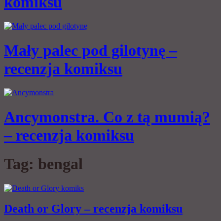
komiksu
Mały palec pod gilotynę –
recenzja komiksu
Ancymonstra. Co z tą mumią?
– recenzja komiksu
Tag:
bengal
Death or Glory – recenzja komiksu