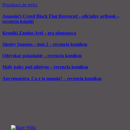
Przeskocz do treści
Assassin’s Creed Black Flag Resynced – oficjalny artbook –
recenzja książki
Kroniki Zamku Avel – gra planszowa
Siostry Seasons – tom 2 – recenzja komiksu
Odzyskać pożądanie – recenzja komiksu
Mały palec pod gilotynę – recenzja komiksu
Ancymonstra. Co z tą mumią? – recenzja komiksu