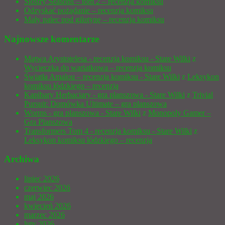
Siostry Seasons – tom 2 – recenzja komiksu
Odzyskać pożądanie – recenzja komiksu
Mały palec pod gilotynę – recenzja komiksu
Najnowsze komentarze
Mątwa Arystotelesa - recenzja komiksu - Stare Wilki
z
Wycieczka do wariatkowa – recenzja komiksu
Światła Amalou – recenzja komiksu - Stare Wilki
z
Leksykon
komiksu łódzkiego – recenzja
Kapibary Herbaciary - gra planszowa - Stare Wilki
z
Trivial
Pursuit: Domówka Ultimate – gra planszowa
Worms - gra planszowa - Stare Wilki
z
Monopoly Gamer –
Gra Planszowa
Transformers Tom 4 - recenzja komiksu - Stare Wilki
z
Leksykon komiksu łódzkiego – recenzja
Archiwa
lipiec 2026
czerwiec 2026
maj 2026
kwiecień 2026
marzec 2026
luty 2026