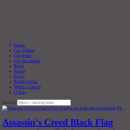
Home
Gry Wideo
Czytelnia
Gry bez prądu
Retro
Sprzęt
Filmy
Publicystyka
Wilcza Galeria
O Nas
Szukaj:
Assassin’s Creed Black Flag