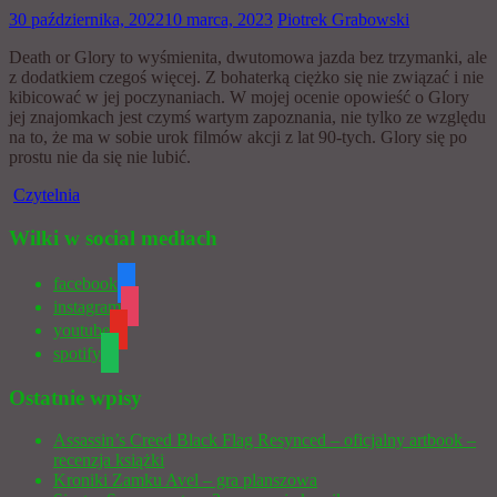
30 października, 2022
10 marca, 2023
Piotrek Grabowski
Death or Glory to wyśmienita, dwutomowa jazda bez trzymanki, ale
z dodatkiem czegoś więcej. Z bohaterką ciężko się nie związać i nie
kibicować w jej poczynaniach. W mojej ocenie opowieść o Glory
jej znajomkach jest czymś wartym zapoznania, nie tylko ze względu
na to, że ma w sobie urok filmów akcji z lat 90-tych. Glory się po
prostu nie da się nie lubić.
Czytelnia
Wilki w social mediach
facebook
instagram
youtube
spotify
Ostatnie wpisy
Assassin’s Creed Black Flag Resynced – oficjalny artbook –
recenzja książki
Kroniki Zamku Avel – gra planszowa