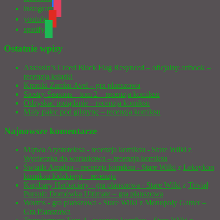
instagram
youtube
spotify
Ostatnie wpisy
Assassin’s Creed Black Flag Resynced – oficjalny artbook –
recenzja książki
Kroniki Zamku Avel – gra planszowa
Siostry Seasons – tom 2 – recenzja komiksu
Odzyskać pożądanie – recenzja komiksu
Mały palec pod gilotynę – recenzja komiksu
Najnowsze komentarze
Mątwa Arystotelesa - recenzja komiksu - Stare Wilki
z
Wycieczka do wariatkowa – recenzja komiksu
Światła Amalou – recenzja komiksu - Stare Wilki
z
Leksykon
komiksu łódzkiego – recenzja
Kapibary Herbaciary - gra planszowa - Stare Wilki
z
Trivial
Pursuit: Domówka Ultimate – gra planszowa
Worms - gra planszowa - Stare Wilki
z
Monopoly Gamer –
Gra Planszowa