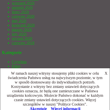
wrzesień 2020
sierpień 2020
lipiec 2020
czerwiec 2020
maj 2020
kwiecień 2020
marzec 2020
luty 2020
styczeń 2020
czerwiec 2018
Kategorie
Czytelnia
Filmy
Gry bez prądu
W ramach naszej witryny stosujemy pliki cookies w celu
X
Gry Wideo
świadczenia Państwu usług na najwyższym poziomie, w tym
Indycza Armata
w sposób dostosowany do indywidualnych potrzeb.
Inne
Korzystanie z witryny bez zmiany ustawień dotyczących
Publicystyka
cookies oznacza, że będą one zamieszczane w Państwa
Retro
urządzeniu końcowym. Możecie Państwo dokonać w każdym
Sprzęt
czasie zmiany ustawień dotyczących cookies. Więcej
szczegółów w naszej "Polityce Cookies".
Dumnie wspierane przez WordPressa
|
Szablon:
FlyMag
by
Akceptuję
Więcej informacji
Themeisle.