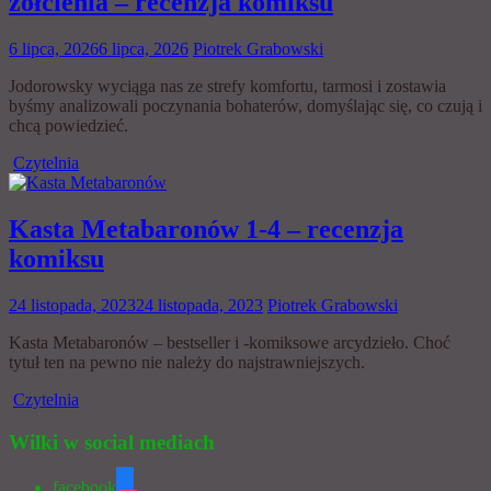
żółcienia – recenzja komiksu
6 lipca, 2026
6 lipca, 2026
Piotrek Grabowski
Jodorowsky wyciąga nas ze strefy komfortu, tarmosi i zostawia
byśmy analizowali poczynania bohaterów, domyślając się, co czują i
chcą powiedzieć.
Czytelnia
Kasta Metabaronów 1-4 – recenzja
komiksu
24 listopada, 2023
24 listopada, 2023
Piotrek Grabowski
Kasta Metabaronów – bestseller i -komiksowe arcydzieło. Choć
tytuł ten na pewno nie należy do najstrawniejszych.
Czytelnia
Wilki w social mediach
facebook