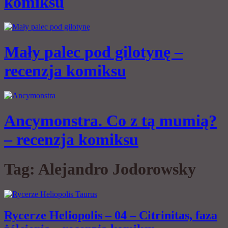
komiksu
Mały palec pod gilotynę –
recenzja komiksu
Ancymonstra. Co z tą mumią?
– recenzja komiksu
Tag:
Alejandro Jodorowsky
Rycerze Heliopolis – 04 – Citrinitas, faza