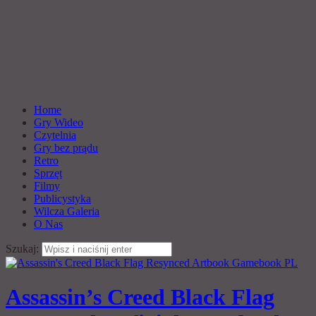
Home
Gry Wideo
Czytelnia
Gry bez prądu
Retro
Sprzęt
Filmy
Publicystyka
Wilcza Galeria
O Nas
Szukaj:
Assassin’s Creed Black Flag