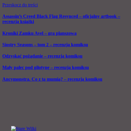
Przeskocz do treści
Assassin’s Creed Black Flag Resynced – oficjalny artbook –
recenzja książki
Kroniki Zamku Avel – gra planszowa
Siostry Seasons – tom 2 – recenzja komiksu
Odzyskać pożądanie – recenzja komiksu
Mały palec pod gilotynę – recenzja komiksu
Ancymonstra. Co z tą mumią? – recenzja komiksu