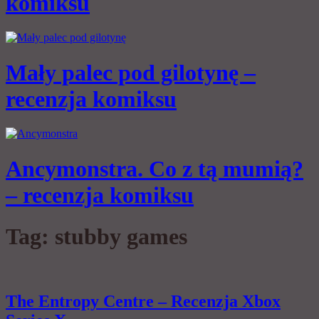
komiksu
Mały palec pod gilotynę –
recenzja komiksu
Ancymonstra. Co z tą mumią?
– recenzja komiksu
Tag:
stubby games
The Entropy Centre – Recenzja Xbox