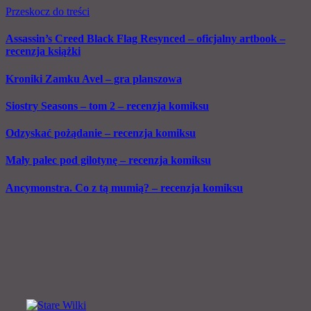
Przeskocz do treści
Assassin’s Creed Black Flag Resynced – oficjalny artbook –
recenzja książki
Kroniki Zamku Avel – gra planszowa
Siostry Seasons – tom 2 – recenzja komiksu
Odzyskać pożądanie – recenzja komiksu
Mały palec pod gilotynę – recenzja komiksu
Ancymonstra. Co z tą mumią? – recenzja komiksu