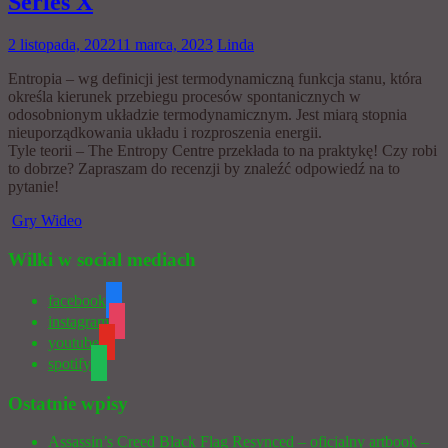
Series X
2 listopada, 2022
11 marca, 2023
Linda
Entropia – wg definicji jest termodynamiczną funkcja stanu, która
określa kierunek przebiegu procesów spontanicznych w
odosobnionym układzie termodynamicznym. Jest miarą stopnia
nieuporządkowania układu i rozproszenia energii.
Tyle teorii – The Entropy Centre przekłada to na praktykę! Czy robi
to dobrze? Zapraszam do recenzji by znaleźć odpowiedź na to
pytanie!
Gry Wideo
Wilki w social mediach
facebook
instagram
youtube
spotify
Ostatnie wpisy
Assassin’s Creed Black Flag Resynced – oficjalny artbook –