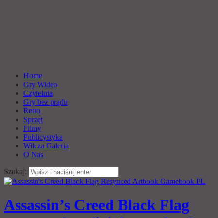
Home
Gry Wideo
Czytelnia
Gry bez prądu
Retro
Sprzęt
Filmy
Publicystyka
Wilcza Galeria
O Nas
Szukaj:
Assassin’s Creed Black Flag