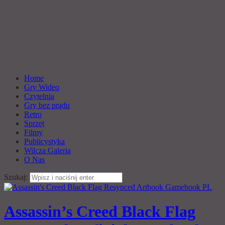
Home
Gry Wideo
Czytelnia
Gry bez prądu
Retro
Sprzęt
Filmy
Publicystyka
Wilcza Galeria
O Nas
Szukaj:
Assassin’s Creed Black Flag