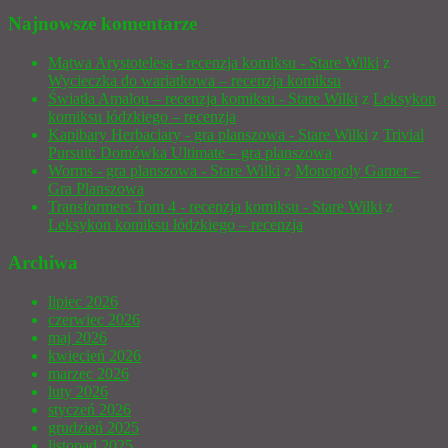
Najnowsze komentarze
Mątwa Arystotelesa - recenzja komiksu - Stare Wilki
z
Wycieczka do wariatkowa – recenzja komiksu
Światła Amalou – recenzja komiksu - Stare Wilki
z
Leksykon
komiksu łódzkiego – recenzja
Kapibary Herbaciary - gra planszowa - Stare Wilki
z
Trivial
Pursuit: Domówka Ultimate – gra planszowa
Worms - gra planszowa - Stare Wilki
z
Monopoly Gamer –
Gra Planszowa
Transformers Tom 4 - recenzja komiksu - Stare Wilki
z
Leksykon komiksu łódzkiego – recenzja
Archiwa
lipiec 2026
czerwiec 2026
maj 2026
kwiecień 2026
marzec 2026
luty 2026
styczeń 2026
grudzień 2025
listopad 2025