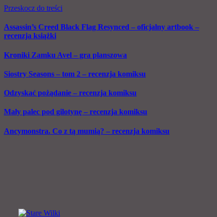
Przeskocz do treści
Assassin’s Creed Black Flag Resynced – oficjalny artbook –
recenzja książki
Kroniki Zamku Avel – gra planszowa
Siostry Seasons – tom 2 – recenzja komiksu
Odzyskać pożądanie – recenzja komiksu
Mały palec pod gilotynę – recenzja komiksu
Ancymonstra. Co z tą mumią? – recenzja komiksu