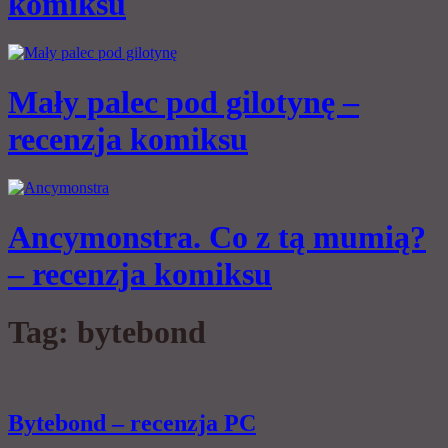
komiksu
Mały palec pod gilotynę –
recenzja komiksu
Ancymonstra. Co z tą mumią?
– recenzja komiksu
Tag:
bytebond
Bytebond – recenzja PC