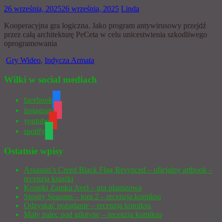
26 września, 2025
26 września, 2025
Linda
Kooperacyjna gra logiczna. Jako program antywirusowy przejdź
przez całą architekturę PeCeta w celu unicestwienia szkodliwego
oprogramowania
Gry Wideo
,
Indycza Armata
Wilki w social mediach
facebook
instagram
youtube
spotify
Ostatnie wpisy
Assassin’s Creed Black Flag Resynced – oficjalny artbook –
recenzja książki
Kroniki Zamku Avel – gra planszowa
Siostry Seasons – tom 2 – recenzja komiksu
Odzyskać pożądanie – recenzja komiksu
Mały palec pod gilotynę – recenzja komiksu