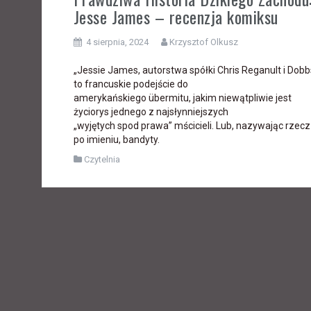
Jesse James – recenzja komiksu
4 sierpnia, 2024
Krzysztof Olkusz
„Jessie James, autorstwa spółki Chris Reganult i Dobb
to francuskie podejście do
amerykańskiego übermitu, jakim niewątpliwie jest
życiorys jednego z najsłynniejszych
„wyjętych spod prawa” mścicieli. Lub, nazywając rzecz
po imieniu, bandyty.
Czytelnia