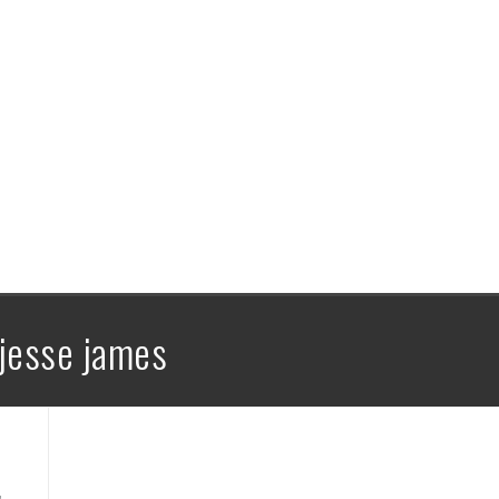
Siostry Seasons – tom 2 – recenzja
komiksu
jesse james
: