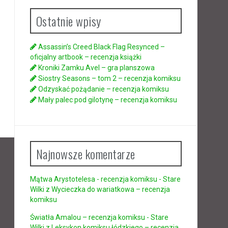
Ostatnie wpisy
Assassin’s Creed Black Flag Resynced –
oficjalny artbook – recenzja książki
Kroniki Zamku Avel – gra planszowa
Siostry Seasons – tom 2 – recenzja komiksu
Odzyskać pożądanie – recenzja komiksu
Mały palec pod gilotynę – recenzja komiksu
Najnowsze komentarze
Mątwa Arystotelesa - recenzja komiksu - Stare
Wilki
z
Wycieczka do wariatkowa – recenzja
komiksu
Światła Amalou – recenzja komiksu - Stare
Wilki
z
Leksykon komiksu łódzkiego – recenzja