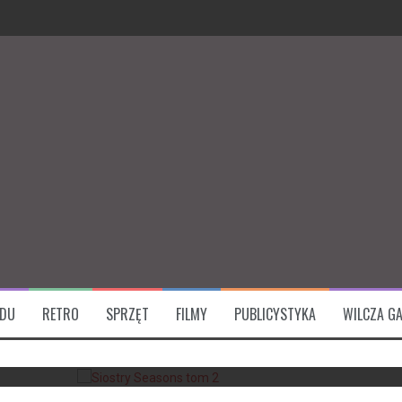
iksu
ksu
 komiksu
ficjalny artbook – recenzja książki
ĄDU
RETRO
SPRZĘT
FILMY
PUBLICYSTYKA
WILCZA GA