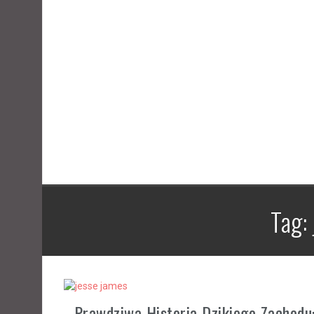
nced
Kroniki Zamku Avel – gra planszowa
ążki
Tag:
Prawdziwa Historia Dzikiego Zachodu