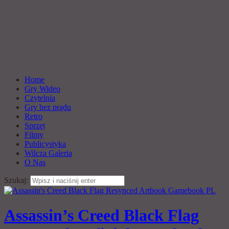
Home
Gry Wideo
Czytelnia
Gry bez prądu
Retro
Sprzęt
Filmy
Publicystyka
Wilcza Galeria
O Nas
Szukaj:
Assassin’s Creed Black Flag