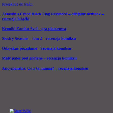
Przeskocz do treści
Assassin’s Creed Black Flag Resynced – oficjalny artbook –
recenzja książki
Kroniki Zamku Avel – gra planszowa
Siostry Seasons – tom 2 – recenzja komiksu
Odzyskać pożądanie – recenzja komiksu
Mały palec pod gilotynę – recenzja komiksu
Ancymonstra. Co z tą mumią? – recenzja komiksu