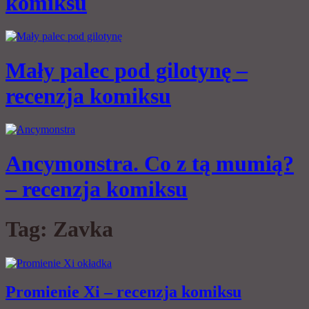
komiksu
Mały palec pod gilotynę –
recenzja komiksu
Ancymonstra. Co z tą mumią?
– recenzja komiksu
Tag:
Zavka
Promienie Xi – recenzja komiksu