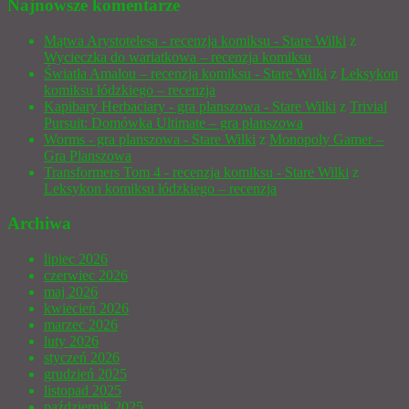
Najnowsze komentarze
Mątwa Arystotelesa - recenzja komiksu - Stare Wilki
z
Wycieczka do wariatkowa – recenzja komiksu
Światła Amalou – recenzja komiksu - Stare Wilki
z
Leksykon
komiksu łódzkiego – recenzja
Kapibary Herbaciary - gra planszowa - Stare Wilki
z
Trivial
Pursuit: Domówka Ultimate – gra planszowa
Worms - gra planszowa - Stare Wilki
z
Monopoly Gamer –
Gra Planszowa
Transformers Tom 4 - recenzja komiksu - Stare Wilki
z
Leksykon komiksu łódzkiego – recenzja
Archiwa
lipiec 2026
czerwiec 2026
maj 2026
kwiecień 2026
marzec 2026
luty 2026
styczeń 2026
grudzień 2025
listopad 2025
październik 2025