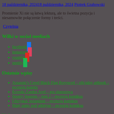
18 października, 2024
18 października, 2024
Piotrek Grabowski
Promienie Xi nie są łatwą lekturą, ale to świetna pozycja i
niesamowite połączenie formy i treści.
Czytelnia
Wilki w social mediach
facebook
instagram
youtube
spotify
Ostatnie wpisy
Assassin’s Creed Black Flag Resynced – oficjalny artbook –
recenzja książki
Kroniki Zamku Avel – gra planszowa
Siostry Seasons – tom 2 – recenzja komiksu
Odzyskać pożądanie – recenzja komiksu
Mały palec pod gilotynę – recenzja komiksu