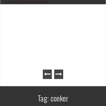
Kroniki Zamku Avel – gra planszowa
Tag:
conker