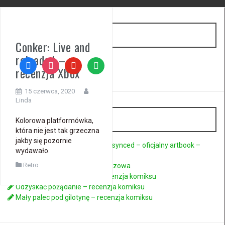
Wilki w social mediach
Conker: Live and
reloaded –
facebook
instagram
youtube
spotify
recenzja Xbox
15 czerwca, 2020
Linda
Ostatnie wpisy
Kolorowa platformówka,
która nie jest tak grzeczna
jakby się pozornie
Assassin’s Creed Black Flag Resynced – oficjalny artbook –
wydawało.
recenzja książki
Retro
Kroniki Zamku Avel – gra planszowa
Siostry Seasons – tom 2 – recenzja komiksu
Odzyskać pożądanie – recenzja komiksu
Mały palec pod gilotynę – recenzja komiksu