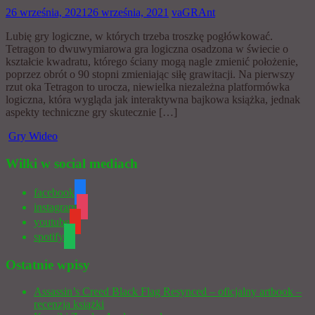
26 września, 2021
26 września, 2021
vaGRAnt
Lubię gry logiczne, w których trzeba troszkę pogłówkować.
Tetragon to dwuwymiarowa gra logiczna osadzona w świecie o
kształcie kwadratu, którego ściany mogą nagle zmienić położenie,
poprzez obrót o 90 stopni zmieniając siłę grawitacji. Na pierwszy
rzut oka Tetragon to urocza, niewielka niezależna platformówka
logiczna, która wygląda jak interaktywna bajkowa książka, jednak
aspekty techniczne gry skutecznie […]
Gry Wideo
Wilki w social mediach
facebook
instagram
youtube
spotify
Ostatnie wpisy
Assassin’s Creed Black Flag Resynced – oficjalny artbook –
recenzja książki