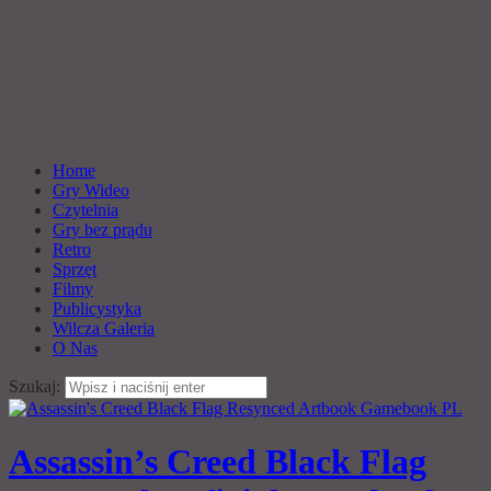
Home
Gry Wideo
Czytelnia
Gry bez prądu
Retro
Sprzęt
Filmy
Publicystyka
Wilcza Galeria
O Nas
Szukaj:
Assassin’s Creed Black Flag