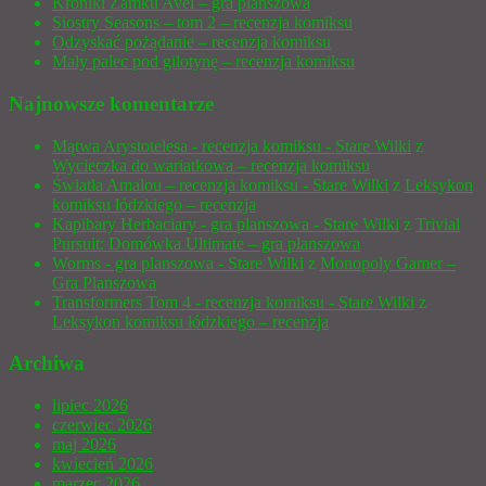
Kroniki Zamku Avel – gra planszowa
Siostry Seasons – tom 2 – recenzja komiksu
Odzyskać pożądanie – recenzja komiksu
Mały palec pod gilotynę – recenzja komiksu
Najnowsze komentarze
Mątwa Arystotelesa - recenzja komiksu - Stare Wilki
z
Wycieczka do wariatkowa – recenzja komiksu
Światła Amalou – recenzja komiksu - Stare Wilki
z
Leksykon
komiksu łódzkiego – recenzja
Kapibary Herbaciary - gra planszowa - Stare Wilki
z
Trivial
Pursuit: Domówka Ultimate – gra planszowa
Worms - gra planszowa - Stare Wilki
z
Monopoly Gamer –
Gra Planszowa
Transformers Tom 4 - recenzja komiksu - Stare Wilki
z
Leksykon komiksu łódzkiego – recenzja
Archiwa
lipiec 2026
czerwiec 2026
maj 2026
kwiecień 2026
marzec 2026