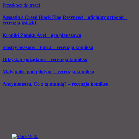
Przeskocz do treści
Assassin’s Creed Black Flag Resynced – oficjalny artbook –
recenzja książki
Kroniki Zamku Avel – gra planszowa
Siostry Seasons – tom 2 – recenzja komiksu
Odzyskać pożądanie – recenzja komiksu
Mały palec pod gilotynę – recenzja komiksu
Ancymonstra. Co z tą mumią? – recenzja komiksu