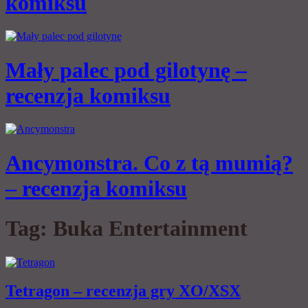
komiksu
Mały palec pod gilotynę –
recenzja komiksu
Ancymonstra. Co z tą mumią?
– recenzja komiksu
Tag:
Buka Entertainment
Tetragon – recenzja gry XO/XSX