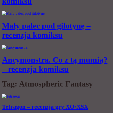
komiksu
Mały palec pod gilotynę –
recenzja komiksu
Ancymonstra. Co z tą mumią?
– recenzja komiksu
Tag:
Atmospheric Fantasy
Tetragon – recenzja gry XO/XSX