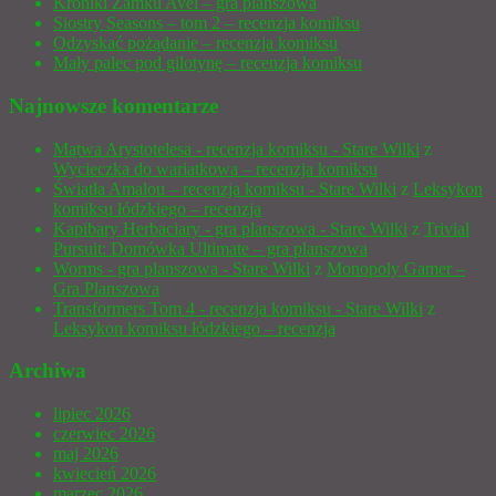
Kroniki Zamku Avel – gra planszowa
Siostry Seasons – tom 2 – recenzja komiksu
Odzyskać pożądanie – recenzja komiksu
Mały palec pod gilotynę – recenzja komiksu
Najnowsze komentarze
Mątwa Arystotelesa - recenzja komiksu - Stare Wilki
z
Wycieczka do wariatkowa – recenzja komiksu
Światła Amalou – recenzja komiksu - Stare Wilki
z
Leksykon
komiksu łódzkiego – recenzja
Kapibary Herbaciary - gra planszowa - Stare Wilki
z
Trivial
Pursuit: Domówka Ultimate – gra planszowa
Worms - gra planszowa - Stare Wilki
z
Monopoly Gamer –
Gra Planszowa
Transformers Tom 4 - recenzja komiksu - Stare Wilki
z
Leksykon komiksu łódzkiego – recenzja
Archiwa
lipiec 2026
czerwiec 2026
maj 2026
kwiecień 2026
marzec 2026