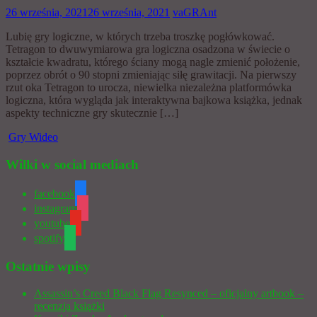
26 września, 2021
26 września, 2021
vaGRAnt
Lubię gry logiczne, w których trzeba troszkę pogłówkować.
Tetragon to dwuwymiarowa gra logiczna osadzona w świecie o
kształcie kwadratu, którego ściany mogą nagle zmienić położenie,
poprzez obrót o 90 stopni zmieniając siłę grawitacji. Na pierwszy
rzut oka Tetragon to urocza, niewielka niezależna platformówka
logiczna, która wygląda jak interaktywna bajkowa książka, jednak
aspekty techniczne gry skutecznie […]
Gry Wideo
Wilki w social mediach
facebook
instagram
youtube
spotify
Ostatnie wpisy
Assassin’s Creed Black Flag Resynced – oficjalny artbook –
recenzja książki