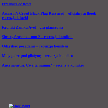
Przeskocz do treści
Assassin’s Creed Black Flag Resynced – oficjalny artbook –
recenzja książki
Kroniki Zamku Avel – gra planszowa
Siostry Seasons – tom 2 – recenzja komiksu
Odzyskać pożądanie – recenzja komiksu
Mały palec pod gilotynę – recenzja komiksu
Ancymonstra. Co z tą mumią? – recenzja komiksu