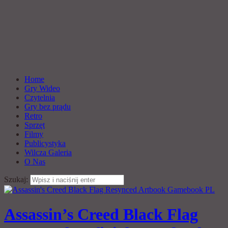
Home
Gry Wideo
Czytelnia
Gry bez prądu
Retro
Sprzęt
Filmy
Publicystyka
Wilcza Galeria
O Nas
Szukaj:
Assassin’s Creed Black Flag