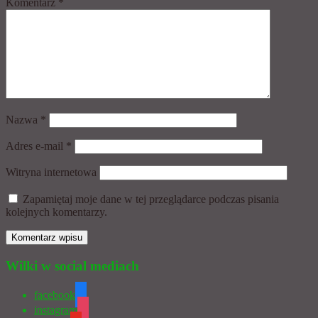
Komentarz
*
Nazwa
*
Adres e-mail
*
Witryna internetowa
Zapamiętaj moje dane w tej przeglądarce podczas pisania
kolejnych komentarzy.
Wilki w social mediach
facebook
instagram