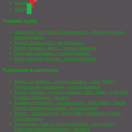
youtube
spotify
Ostatnie wpisy
Assassin’s Creed Black Flag Resynced – oficjalny artbook –
recenzja książki
Kroniki Zamku Avel – gra planszowa
Siostry Seasons – tom 2 – recenzja komiksu
Odzyskać pożądanie – recenzja komiksu
Mały palec pod gilotynę – recenzja komiksu
Najnowsze komentarze
Mątwa Arystotelesa - recenzja komiksu - Stare Wilki
z
Wycieczka do wariatkowa – recenzja komiksu
Światła Amalou – recenzja komiksu - Stare Wilki
z
Leksykon
komiksu łódzkiego – recenzja
Kapibary Herbaciary - gra planszowa - Stare Wilki
z
Trivial
Pursuit: Domówka Ultimate – gra planszowa
Worms - gra planszowa - Stare Wilki
z
Monopoly Gamer –
Gra Planszowa
Transformers Tom 4 - recenzja komiksu - Stare Wilki
z
Leksykon komiksu łódzkiego – recenzja