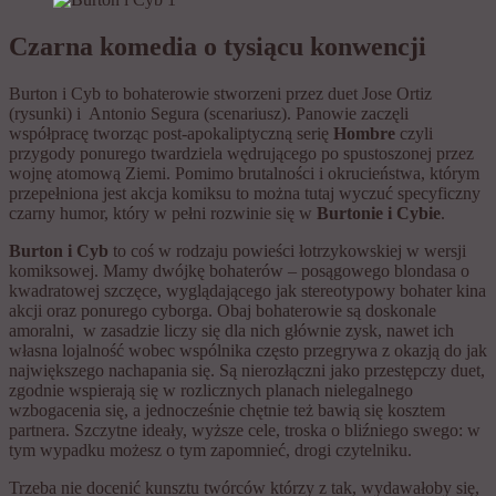
Czarna komedia o tysiącu konwencji
Burton i Cyb to bohaterowie stworzeni przez duet Jose Ortiz
(rysunki) i Antonio Segura (scenariusz). Panowie zaczęli
współpracę tworząc post-apokaliptyczną serię
Hombre
czyli
przygody ponurego twardziela wędrującego po spustoszonej przez
wojnę atomową Ziemi. Pomimo brutalności i okrucieństwa, którym
przepełniona jest akcja komiksu to można tutaj wyczuć specyficzny
czarny humor, który w pełni rozwinie się w
Burtonie i Cybie
.
Burton i Cyb
to coś w rodzaju powieści łotrzykowskiej w wersji
komiksowej. Mamy dwójkę bohaterów – posągowego blondasa o
kwadratowej szczęce, wyglądającego jak stereotypowy bohater kina
akcji oraz ponurego cyborga. Obaj bohaterowie są doskonale
amoralni, w zasadzie liczy się dla nich głównie zysk, nawet ich
własna lojalność wobec wspólnika często przegrywa z okazją do jak
największego nachapania się. Są nierozłączni jako przestępczy duet,
zgodnie wspierają się w rozlicznych planach nielegalnego
wzbogacenia się, a jednocześnie chętnie też bawią się kosztem
partnera. Szczytne ideały, wyższe cele, troska o bliźniego swego: w
tym wypadku możesz o tym zapomnieć, drogi czytelniku.
Trzeba nie docenić kunsztu twórców którzy z tak, wydawałoby się,