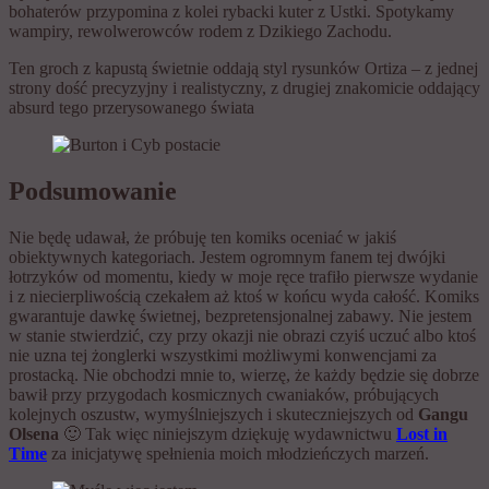
bohaterów przypomina z kolei rybacki kuter z Ustki. Spotykamy
wampiry, rewolwerowców rodem z Dzikiego Zachodu.
Ten groch z kapustą świetnie oddają styl rysunków Ortiza – z jednej
strony dość precyzyjny i realistyczny, z drugiej znakomicie oddający
absurd tego przerysowanego świata
Podsumowanie
Nie będę udawał, że próbuję ten komiks oceniać w jakiś
obiektywnych kategoriach. Jestem ogromnym fanem tej dwójki
łotrzyków od momentu, kiedy w moje ręce trafiło pierwsze wydanie
i z niecierpliwością czekałem aż ktoś w końcu wyda całość. Komiks
gwarantuje dawkę świetnej, bezpretensjonalnej zabawy. Nie jestem
w stanie stwierdzić, czy przy okazji nie obrazi czyiś uczuć albo ktoś
nie uzna tej żonglerki wszystkimi możliwymi konwencjami za
prostacką. Nie obchodzi mnie to, wierzę, że każdy będzie się dobrze
bawił przy przygodach kosmicznych cwaniaków, próbujących
kolejnych oszustw, wymyślniejszych i skuteczniejszych od
Gangu
Olsena
🙂 Tak więc niniejszym dziękuję wydawnictwu
Lost in
Time
za inicjatywę spełnienia moich młodzieńczych marzeń.