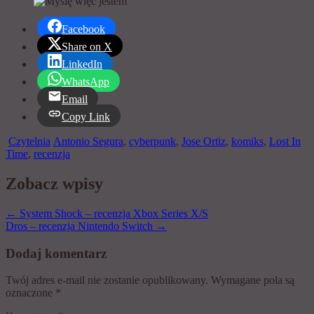
Facebook
Share on X
LinkedIn
WhatsApp
Email
Copy Link
Czytelnia
Antonio Segura
,
cyberpunk
,
Jose Ortiz
,
komiks
,
Lost In
Time
,
recenzja
Zobacz wpisy
←
System Shock – recenzja Xbox Series X/S
Dros – recenzja Nintendo Switch
→
Dodaj komentarz
Twój adres e-mail nie zostanie opublikowany.
Wymagane pola są
oznaczone
*