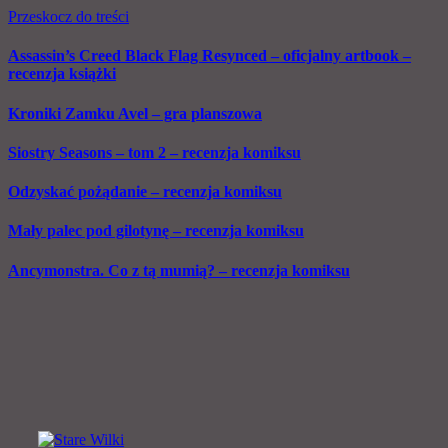
Przeskocz do treści
Assassin’s Creed Black Flag Resynced – oficjalny artbook –
recenzja książki
Kroniki Zamku Avel – gra planszowa
Siostry Seasons – tom 2 – recenzja komiksu
Odzyskać pożądanie – recenzja komiksu
Mały palec pod gilotynę – recenzja komiksu
Ancymonstra. Co z tą mumią? – recenzja komiksu