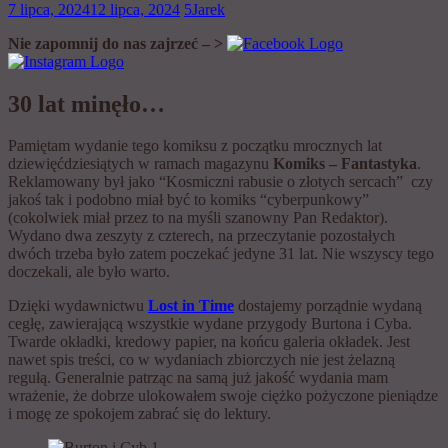
7 lipca, 2024
12 lipca, 2024
5Jarek
Nie zapomnij do nas zajrzeć – >
30 lat minęło…
Pamiętam wydanie tego komiksu z początku mrocznych lat
dziewięćdziesiątych w ramach magazynu
Komiks – Fantastyka
.
Reklamowany był jako “Kosmiczni rabusie o złotych sercach” czy
jakoś tak i podobno miał być to komiks “cyberpunkowy”
(cokolwiek miał przez to na myśli szanowny Pan Redaktor).
Wydano dwa zeszyty z czterech, na przeczytanie pozostałych
dwóch trzeba było zatem poczekać jedyne 31 lat. Nie wszyscy tego
doczekali, ale było warto.
Dzięki wydawnictwu
Lost in Time
dostajemy porządnie wydaną
cegłę, zawierającą wszystkie wydane przygody Burtona i Cyba.
Twarde okładki, kredowy papier, na końcu galeria okładek. Jest
nawet spis treści, co w wydaniach zbiorczych nie jest żelazną
regułą. Generalnie patrząc na samą już jakość wydania mam
wrażenie, że dobrze ulokowałem swoje ciężko pożyczone pieniądze
i mogę ze spokojem zabrać się do lektury.