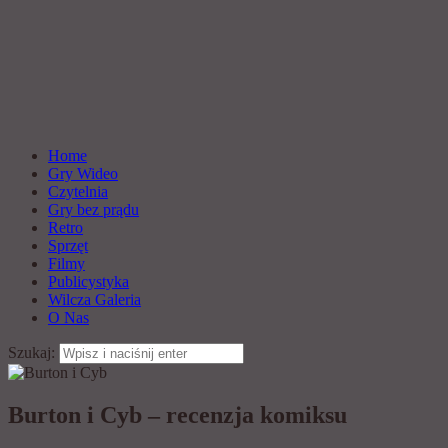
Home
Gry Wideo
Czytelnia
Gry bez prądu
Retro
Sprzęt
Filmy
Publicystyka
Wilcza Galeria
O Nas
Szukaj:
Burton i Cyb – recenzja komiksu