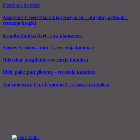
Przeskocz do treści
Assassin’s Creed Black Flag Resynced – oficjalny artbook –
recenzja książki
Kroniki Zamku Avel – gra planszowa
Siostry Seasons – tom 2 – recenzja komiksu
Odzyskać pożądanie – recenzja komiksu
Mały palec pod gilotynę – recenzja komiksu
Ancymonstra. Co z tą mumią? – recenzja komiksu