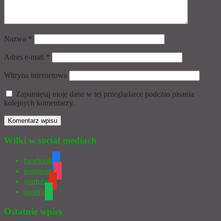
Nazwa
*
Adres e-mail
*
Witryna internetowa
Zapamiętaj moje dane w tej przeglądarce podczas pisania
kolejnych komentarzy.
Wilki w social mediach
facebook
instagram
youtube
spotify
Ostatnie wpisy