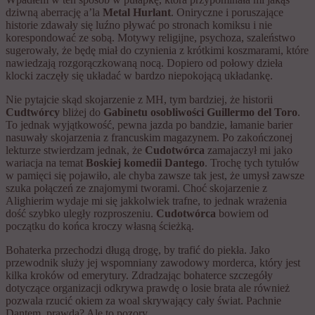
dziwną aberrację a’la
Metal Hurlant
. Oniryczne i poruszające
historie zdawały się luźno pływać po stronach komiksu i nie
korespondować ze sobą. Motywy religijne, psychoza, szaleństwo
sugerowały, że będę miał do czynienia z krótkimi koszmarami, które
nawiedzają rozgorączkowaną nocą. Dopiero od połowy dzieła
klocki zaczęły się układać w bardzo niepokojącą układankę.
Nie pytajcie skąd skojarzenie z MH, tym bardziej, że historii
Cudtwórcy
bliżej do
Gabinetu osobliwości Guillermo del Toro
.
To jednak wyjątkowość, pewna jazda po bandzie, łamanie barier
nasuwały skojarzenia z francuskim magazynem. Po zakończonej
lekturze stwierdzam jednak, że
Cudotwórca
zamajaczył mi jako
wariacja na temat
Boskiej komedii Dantego
. Trochę tych tytułów
w pamięci się pojawiło, ale chyba zawsze tak jest, że umysł zawsze
szuka połączeń ze znajomymi tworami. Choć skojarzenie z
Alighierim wydaje mi się jakkolwiek trafne, to jednak wrażenia
dość szybko uległy rozproszeniu.
Cudotwórca
bowiem od
początku do końca kroczy własną ścieżką.
Bohaterka przechodzi długą drogę, by trafić do piekła. Jako
przewodnik służy jej wspomniany zawodowy morderca, który jest
kilka kroków od emerytury. Zdradzając bohaterce szczegóły
dotyczące organizacji odkrywa prawdę o losie brata ale również
pozwala rzucić okiem za woal skrywający cały świat. Pachnie
Dantem, prawda? Ale to pozory.