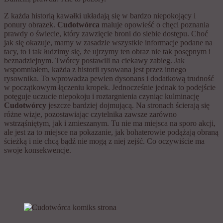
Z każda historią kawałki układają się w bardzo niepokojący i
ponury obrazek.
Cudotwórca
maluje opowieść o chęci poznania
prawdy o świecie, który zawzięcie broni do siebie dostępu. Choć
jak się okazuje, mamy w zasadzie wszystkie informacje podane na
tacy, to i tak łudzimy się, że ujrzymy ten obraz nie tak posępnym i
beznadziejnym. Twórcy postawili na ciekawy zabieg. Jak
wspomniałem, każda z historii rysowana jest przez innego
rysownika. To wprowadza pewien dysonans i dodatkową trudność
w początkowym łączeniu kropek. Jednocześnie jednak to podejście
potęguje uczucie niepokoju i roztargnienia czyniąc kulminację
Cudotwórcy
jeszcze bardziej dojmującą. Na stronach ścierają się
różne wizje, pozostawiając czytelnika zawsze zarówno
wstrząśniętym, jak i zmieszanym. Tu nie ma miejsca na sporo akcji,
ale jest za to miejsce na pokazanie, jak bohaterowie podążają obraną
ścieżką i nie chcą bądź nie mogą z niej zejść. Co oczywiście ma
swoje konsekwencje.