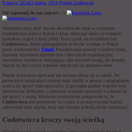
9 marca, 2024
21 marca, 2024
Piotrek Grabowski
Nie zapomnij do nas zajrzeć – >
Ostatnimi czasy dość mocno absorbowało mnie w wymiarze
czytelniczym science fiction i chcąc odpocząć nieco od tematyki
szukałem czegoś z innej półki. Tym czymś, na co trafiłem był
Cudotwórca
, dzieło portugalskich twórców wydane w Polsce
przez wydawnictwo
Timof.
Poszukiwania prawdy o śmierci brata,
rzucanie wyzwania tajemniczym i mrocznym organizacjom,
zawodowy morderca. Intrygujący opis przykuł uwagę, ale komiks
okazał się być czymś zupełnie innym niż się spodziewałem.
Przede wszystkim opowieść nie od razu skleja się w całość. Po
pierwszych rozdziałach miałem mały mętlik w głowie i spoglądałem
wstecz by łączyć nitki opowieści. Z początku punkty wspólne były
dawkowane delikatnie, a pierwszy rozdział opowieści wydawał się
nie łączyć z resztą. Wrażenie rozstrzelenia potęgowało to, że
Cudotwórca
jest podzielony na części, a za narysowanie każdej
odpowiada inny artysta. Inny styl i kreska potrafią nieźle namieszać.
Cudotwórca kroczy swoją ścieżką
Wpadłem w ten sposób w pułapkę, która przypominała mi jakąś