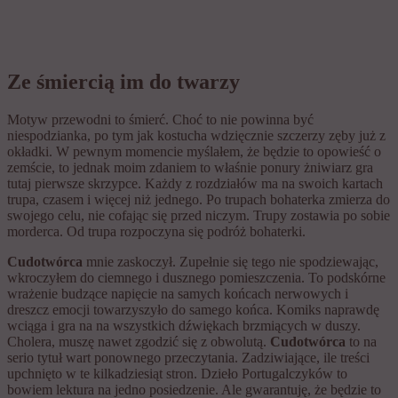
Ze śmiercią im do twarzy
Motyw przewodni to śmierć. Choć to nie powinna być
niespodzianka, po tym jak kostucha wdzięcznie szczerzy zęby już z
okładki. W pewnym momencie myślałem, że będzie to opowieść o
zemście, to jednak moim zdaniem to właśnie ponury żniwiarz gra
tutaj pierwsze skrzypce. Każdy z rozdziałów ma na swoich kartach
trupa, czasem i więcej niż jednego. Po trupach bohaterka zmierza do
swojego celu, nie cofając się przed niczym. Trupy zostawia po sobie
morderca. Od trupa rozpoczyna się podróż bohaterki.
Cudotwórca
mnie zaskoczył. Zupełnie się tego nie spodziewając,
wkroczyłem do ciemnego i dusznego pomieszczenia. To podskórne
wrażenie budzące napięcie na samych końcach nerwowych i
dreszcz emocji towarzyszyło do samego końca. Komiks naprawdę
wciąga i gra na na wszystkich dźwiękach brzmiących w duszy.
Cholera, muszę nawet zgodzić się z obwolutą.
Cudotwórca
to na
serio tytuł wart ponownego przeczytania. Zadziwiające, ile treści
upchnięto w te kilkadziesiąt stron. Dzieło Portugalczyków to
bowiem lektura na jedno posiedzenie. Ale gwarantuję, że będzie to