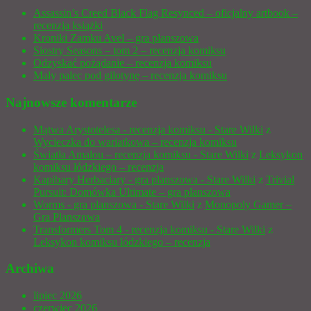
Assassin’s Creed Black Flag Resynced – oficjalny artbook –
recenzja książki
Kroniki Zamku Avel – gra planszowa
Siostry Seasons – tom 2 – recenzja komiksu
Odzyskać pożądanie – recenzja komiksu
Mały palec pod gilotynę – recenzja komiksu
Najnowsze komentarze
Mątwa Arystotelesa - recenzja komiksu - Stare Wilki
z
Wycieczka do wariatkowa – recenzja komiksu
Światła Amalou – recenzja komiksu - Stare Wilki
z
Leksykon
komiksu łódzkiego – recenzja
Kapibary Herbaciary - gra planszowa - Stare Wilki
z
Trivial
Pursuit: Domówka Ultimate – gra planszowa
Worms - gra planszowa - Stare Wilki
z
Monopoly Gamer –
Gra Planszowa
Transformers Tom 4 - recenzja komiksu - Stare Wilki
z
Leksykon komiksu łódzkiego – recenzja
Archiwa
lipiec 2026
czerwiec 2026