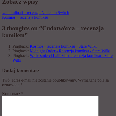
Zobacz wpisy
←
Inkulinati – recenzja Nintendo Switch
Kosmos – recenzja komiksu
→
3 thoughts on “Cudotwórca – recenzja
komiksu”
Pingback:
Kosmos - recenzja komiksu - Stare Wilki
Pingback:
Midnight Order - Recenzja komiksu - Stare Wilki
Pingback:
Wiele śmierci Laili Starr - recenzja komiksu - Stare
Wilki
Dodaj komentarz
Twój adres e-mail nie zostanie opublikowany.
Wymagane pola są
oznaczone
*
Komentarz
*