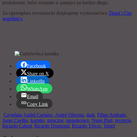
posiedzenie, które zostanie w pamięci na bardzo długo.
Za egzemplarz recenzencki dziękujemy wydawnictwu
Timof i Cisi
wspólnicy.
Facebook
Share on X
LinkedIn
WhatsApp
Email
Copy Link
Czytelnia
André Caetano
,
André Oliveira
,
dark
,
Filipe Andrade
,
Jorge Coelho
,
komiks
,
mroczne
,
niepokojące
,
Nuno Plati
,
recenzja
,
Ricardo Cabral
,
Ricardo Drumond
,
Ricardo Tércio
,
Timof