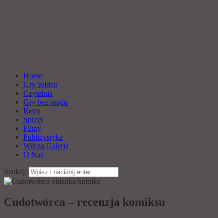
Home
Gry Wideo
Czytelnia
Gry bez prądu
Retro
Sprzęt
Filmy
Publicystyka
Wilcza Galeria
O Nas
Szukaj:
Cudotwórca – recenzja komiksu